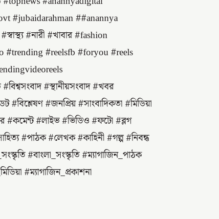
 #topnews #anannyadigital
ovt #jubaidarahman ##anannya
বাস্থ্য #নারী #খাবার #fashion
#trending #reelsfb #foryou #reels
rendingvideoreels
িশ্বসংবাদ #স্থানীয়সংবাদ #খবর
 #বিশ্লেষণ #জনপ্রিয় #সাংবাদিকতা #মিডিয়া
র #কমেন্ট #লাইভ #ভিডিও #ফটো #ব্লগ
_সাহিত্য #পাঠক #লেখক #কাহিনী #গল্প #নিবন্ধ
_সংস্কৃতি #বাংলা_সংস্কৃতি #ম্যাগাজিন_পাঠক
ডিয়া #ম্যাগাজিন_প্রকাশনা