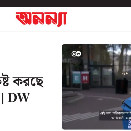
ষ্ট করছে
a | DW