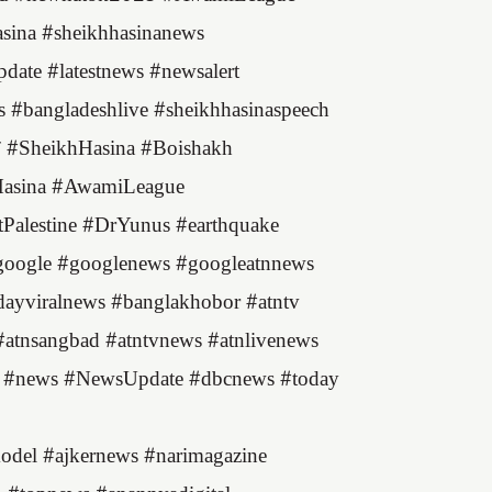
sina #sheikhhasinanews
date #latestnews #newsalert
s #bangladeshlive #sheikhhasinaspeech
াখ #SheikhHasina #Boishakh
hHasina #AwamiLeague
tPalestine #DrYunus #earthquake
ogle​ #googlenews​ #googleatnnews​
yviralnews​ #banglakhobor​ #atntv​
#atnsangbad​ #atntvnews​ #atnlivenews​
eo #news #NewsUpdate #dbcnews #today
el #ajkernews #narimagazine