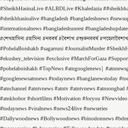
#SheikhHasinaLive #ALBDLive #Khaledazia ##sheikhha
#sheikhhasinalive #bangladesh #bangladeshnews #newsup
#internationalnews #bangladeshunrest #bangladeshupdate
#শেখহাসিনা #হাসিনা #নববর্ষ #বৈশাখ #শুভনববর্ষ #পহেলাবৈশ
#PohelaBoishakh #sagarruni #JournalistMurder #Sheik
#ekushey_television #exclusive #MarchForGaza #Suppor
#pohelaboishakh #TopNews #atngooglenews​| #atnnewsgo
#googlenewsatnnews​ #todaynews​ #banglanewstoday​ #toda
#atnchannel​ #atntvnews​ #atntv​ #atntvnews​ #atnsongbad​ 
#atnkhobor #shortfilms #Motivation #foryou #Newvid
#todaynews #viralnews #news24live #newseries
#Dallywoodnews #Bollywoodnews #binodonnews #bdmod