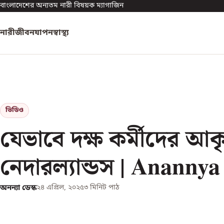
বাংলাদেশের অন্যতম নারী বিষয়ক ম্যাগাজিন
নারী
জীবনযাপন
স্বাস্থ্য
ভিডিও
যেভাবে দক্ষ কর্মীদের আকৃ
নেদারল্যান্ডস | Ananny
অনন্যা ডেস্ক
২৪ এপ্রিল, ২০২৫
৩
মিনিট পাঠ