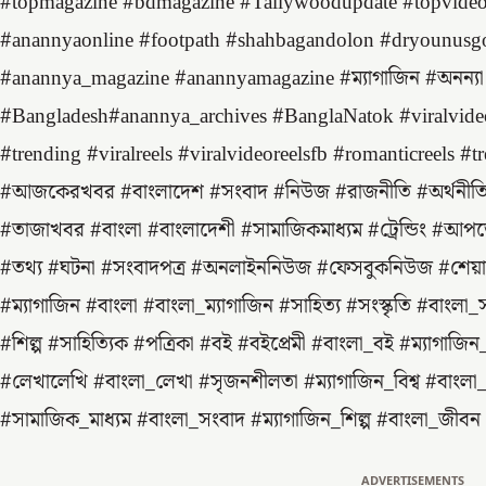
#topmagazine #bdmagazine #Tallywoodupdate #topvideo
#anannyaonline #footpath #shahbagandolon #dryounusg
#anannya_magazine #anannyamagazine #ম্যাগাজিন #অনন্যা #স্
#Bangladesh#anannya_archives #BanglaNatok #viralvideo 
#trending #viralreels #viralvideoreelsfb #romanticreels #t
#আজকেরখবর #বাংলাদেশ #সংবাদ #নিউজ #রাজনীতি #অর্থনীতি #ব
#তাজাখবর #বাংলা #বাংলাদেশী #সামাজিকমাধ্যম #ট্রেন্ডিং #আপডেট
#তথ্য #ঘটনা #সংবাদপত্র #অনলাইননিউজ #ফেসবুকনিউজ #শেয়া
#ম্যাগাজিন #বাংলা #বাংলা_ম্যাগাজিন #সাহিত্য #সংস্কৃতি #বাংলা
#শিল্প #সাহিত্যিক #পত্রিকা #বই #বইপ্রেমী #বাংলা_বই #ম্যাগাজিন
#লেখালেখি #বাংলা_লেখা #সৃজনশীলতা #ম্যাগাজিন_বিশ্ব #বাংলা_মি
#সামাজিক_মাধ্যম #বাংলা_সংবাদ #ম্যাগাজিন_শিল্প #বাংলা_জীবন
ADVERTISEMENTS