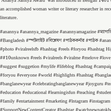
‘Ananya Sahitya Award’ was introduced in Bengali 1401 
an accomplished woman writer or literary researcher in reco
literature.
#anannya #anannya_magazine #anannyamagazine #ম্যাগাজিন #
#Bangladesh #স্পটলাইট #বিশ্লেষণ #পাঠককর্নার #পাঠক #ana
#photo #viralreelsfb #hashtag #reels #foryou #hashtag 
##10unknown #reels #viralreels #viralme #melove #love 
#suggest #suggetion #mylife #lifeblog #hashtag #campai
#foryou #everyone #world #highlights #hashtag #bangla
#banglanewyear #celebratingbanglanewyear #joyguru #teac
#education #educational #learningisfun #teaching #stude
#family #entartainment #marketing #lntagram #instagram
#SupportNewContentCreator #hashtag #watchnewnato