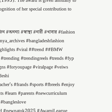
(1993). The award is given annually to
gnition of her special contribution to
অনন্যা #স্বাস্থ্য #নারী #খাবার #fashion
nnya_archives #bangladeshfashion
Highlights #viral ##trend ##BMW
#trending #trendingreels #trends #fyp
gns #foryoupage #viralpage #veiws
deshi
her’s #frands #sports #fbreels #enjoy
nts #learn #parents #newcurriculum
 #bangleslove
kbd #newnatok2025 #AwamiLeague