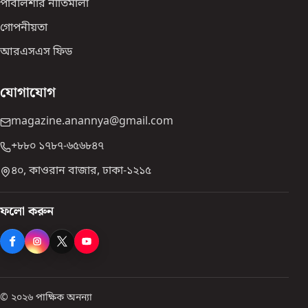
পাবলিশার নীতিমালা
গোপনীয়তা
আরএসএস ফিড
যোগাযোগ
magazine.anannya@gmail.com
+৮৮০ ১৭৮৭-৬৫৬৮৪৭
৪০, কাওরান বাজার, ঢাকা-১২১৫
ফলো করুন
© ২০২৬ পাক্ষিক অনন্যা