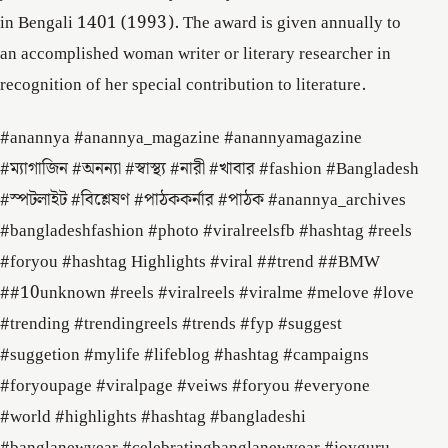
in Bengali 1401 (1993). The award is given annually to
an accomplished woman writer or literary researcher in
recognition of her special contribution to literature.
#anannya #anannya_magazine #anannyamagazine
#ম্যাগাজিন #অনন্যা #স্বাস্থ্য #নারী #খাবার #fashion #Bangladesh
#স্পটলাইট #বিশ্লেষণ #পাঠককর্নার #পাঠক #anannya_archives
#bangladeshfashion #photo #viralreelsfb #hashtag #reels
#foryou #hashtag Highlights #viral ##trend ##BMW
##10unknown #reels #viralreels #viralme #melove #love
#trending #trendingreels #trends #fyp #suggest
#suggetion #mylife #lifeblog #hashtag #campaigns
#foryoupage #viralpage #veiws #foryou #everyone
#world #highlights #hashtag #bangladeshi