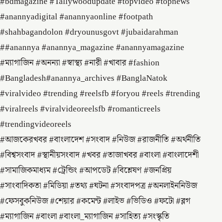
#bdmagazine #Tallywoodupdate #topvideo #topnews
#anannyadigital #anannyaonline #footpath
#shahbagandolon #dryounusgovt #jubaidarahman
##anannya #anannya_magazine #anannyamagazine
#ম্যাগাজিন #অনন্যা #স্বাস্থ্য #নারী #খাবার #fashion
#Bangladesh#anannya_archives #BanglaNatok
#viralvideo #trending #reelsfb #foryou #reels #trending
#viralreels #viralvideoreelsfb #romanticreels
#trendingvideoreels
#আজকেরখবর #বাংলাদেশ #সংবাদ #নিউজ #রাজনীতি #অর্থনীতি
#বিশ্বসংবাদ #স্থানীয়সংবাদ #খবর #তাজাখবর #বাংলা #বাংলাদেশী
#সামাজিকমাধ্যম #ট্রেন্ডিং #আপডেট #বিশ্লেষণ #জনপ্রিয়
#সাংবাদিকতা #মিডিয়া #তথ্য #ঘটনা #সংবাদপত্র #অনলাইননিউজ
#ফেসবুকনিউজ #শেয়ার #কমেন্ট #লাইভ #ভিডিও #ফটো #ব্লগ
#ম্যাগাজিন #বাংলা #বাংলা_ম্যাগাজিন #সাহিত্য #সংস্কৃতি