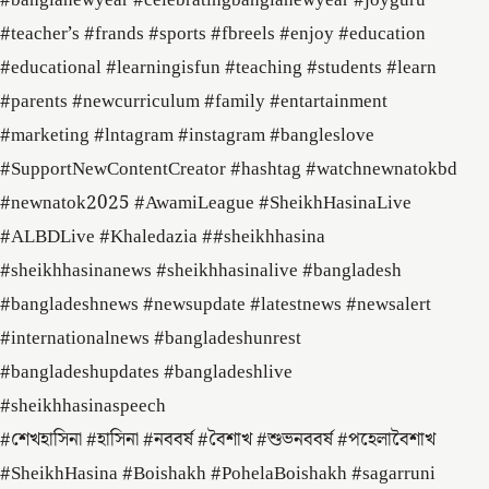
#banglanewyear #celebratingbanglanewyear #joyguru
#teacher’s #frands #sports #fbreels #enjoy #education
#educational #learningisfun #teaching #students #learn
#parents #newcurriculum #family #entartainment
#marketing #lntagram #instagram #bangleslove
#SupportNewContentCreator #hashtag #watchnewnatokbd
#newnatok2025 #AwamiLeague #SheikhHasinaLive
#ALBDLive #Khaledazia ##sheikhhasina
#sheikhhasinanews #sheikhhasinalive #bangladesh
#bangladeshnews #newsupdate #latestnews #newsalert
#internationalnews #bangladeshunrest
#bangladeshupdates #bangladeshlive
#sheikhhasinaspeech
#শেখহাসিনা #হাসিনা #নববর্ষ #বৈশাখ #শুভনববর্ষ #পহেলাবৈশাখ
#SheikhHasina #Boishakh #PohelaBoishakh #sagarruni