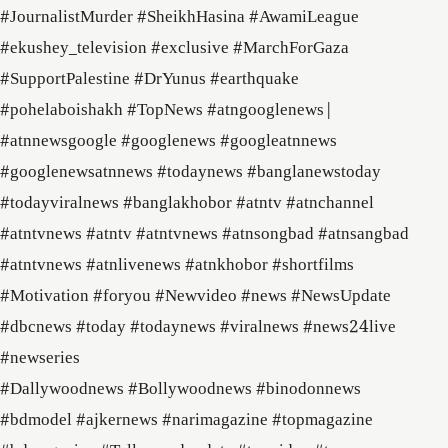
#JournalistMurder #SheikhHasina #AwamiLeague
#ekushey_television #exclusive #MarchForGaza
#SupportPalestine #DrYunus #earthquake
#pohelaboishakh #TopNews #atngooglenews​|
#atnnewsgoogle​ #googlenews​ #googleatnnews​
#googlenewsatnnews​ #todaynews​ #banglanewstoday​
#todayviralnews​ #banglakhobor​ #atntv​ #atnchannel​
#atntvnews​ #atntv​ #atntvnews​ #atnsongbad​ #atnsangbad​
#atntvnews​ #atnlivenews​ #atnkhobor #shortfilms
#Motivation #foryou #Newvideo #news #NewsUpdate
#dbcnews #today #todaynews #viralnews #news24live
#newseries
#Dallywoodnews #Bollywoodnews #binodonnews
#bdmodel #ajkernews #narimagazine #topmagazine