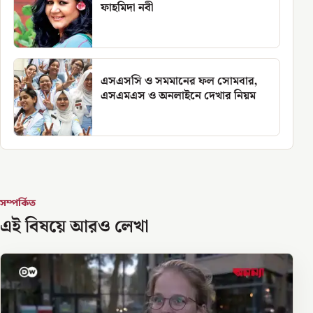
ফাহমিদা নবী
এসএসসি ও সমমানের ফল সোমবার,
এসএমএস ও অনলাইনে দেখার নিয়ম
সম্পর্কিত
এই বিষয়ে আরও লেখা