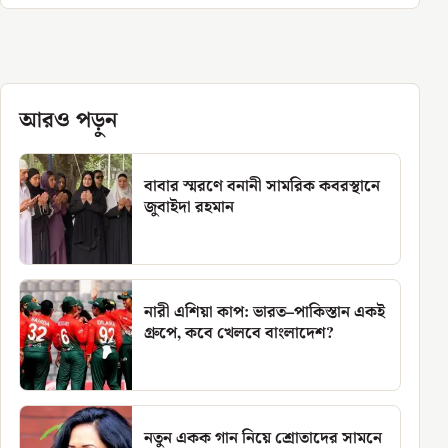
আরও পড়ুন
বাবার স্মরণে বনানী সামরিক কবরস্থানে
জুবাইদা রহমান
নারী এশিয়া কাপ: ভারত–পাকিস্তান একই
গ্রুপে, কবে খেলবে বাংলাদেশ?
নতুন একক গান নিয়ে শ্রোতাদের সামনে