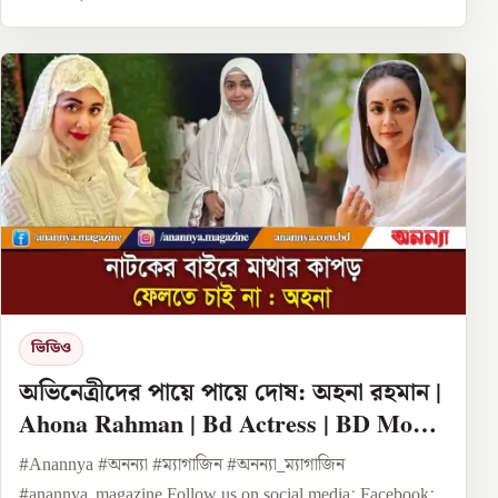
ভিডিও
অভিনেত্রীদের পায়ে পায়ে দোষ: অহনা রহমান |
Ahona Rahman | Bd Actress | BD Model
| Hijab Girl | Anannya
#Anannya #অনন্যা #ম্যাগাজিন #অনন্যা_ম্যাগাজিন
#anannya_magazine Follow us on social media: Facebook: