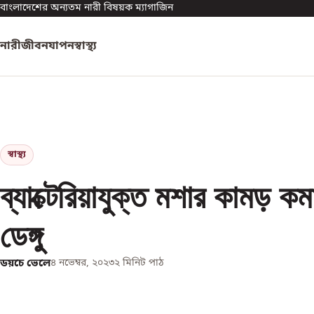
বাংলাদেশের অন্যতম নারী বিষয়ক ম্যাগাজিন
নারী
জীবনযাপন
স্বাস্থ্য
স্বাস্থ্য
ব্যাক্টেরিয়াযুক্ত মশার কামড় ক
ডেঙ্গু
ডয়চে ভেলে
৪ নভেম্বর, ২০২৩
২
মিনিট পাঠ