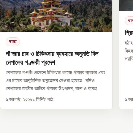
স্বাস্
প্র
স্বাস্থ্য
হঠাৎ
কিংব
গাঁ’জার চাষ ও চিকিৎসায় ব্যবহারে অনুমতি দিল
প্যা
নেপালের গণ্ডকী প্রদেশ
নেপালের গণ্ডকী প্রদেশে চিকিৎসা কাজে গাঁজার ব্যবহার এবং
এর চাষের আনুষ্ঠানিক অনুমোদন দেওয়া হয়েছে। যদিও
নেপালের জাতীয় আইনে গাঁজার উৎপাদন, বহন ও ব্যবহা...
৬ আগস্ট, ২০২৬
১
মিনিট পাঠ
৬ আগ