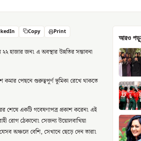
nkedIn
Copy
Print
আরও পড়ু
রান ২২ হাজার জন৷ এ অবস্থার উন্নতির সম্ভাবনা
 কমার পেছনে গুরুত্বপূর্ণ ভূমিকা রেখে থাকতে
রের শেষে একটি গবেষণাপত্র প্রকাশ করেন৷ এই
াবাহী রোগ ঠেকানো৷ সেজন্য উয়োলবাখিয়া
 যেসব অঞ্চলে বেশি, সেখানে ছেড়ে দেন তারা৷