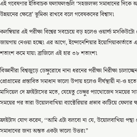
এই গবেষণার ইতিবাচক ফলাফলগুলি ‘সহজলভ্য সমাধানের দিকে আল
উন্নয়নের ক্ষেত্রে’ ভূমিকা রাখবে বলে গবেষকদের বিশ্বাস৷
কলম্বিয়ার এই পরীক্ষা বিশ্বের সবচেয়ে বড় হলেও ওয়ার্ল্ড মসকিউটো 
জায়গায় নেওয়া হচ্ছে৷ এর আগে, ইন্দোনেশিয়ার ইয়োগিয়াকার্তাতে এই
শতাংশ কমে যায়৷ ব্রাজিলে এই হার ৩৮ শতাংশ৷
বিজ্ঞানীরা বিশ্বজুড়ে ডেঙ্গুরোধে নানা ধরনের পরীক্ষা নিরীক্ষা চালাচ্
প্রোগ্রামের প্রস্তাবিত সমাধান ভালো উপায় হলেও দীর্ঘস্থায়ী না-ও হত
মাসিয়েল দে ফ্রাইটাসের মতে, যেহেতু ডেঙ্গুর প্যাথোজেন সময়ের স
সময়ের পর তারা উয়োলবাখিয়া ব্যাক্টেরিয়ার প্রভাব কাটিয়ে ফেলার 
ফ্রাইটাস যোগ করেন, ‘‘আমি এটা বলবো না যে, উয়োলবাখিয়া পন্থা ড
সমাধানের জন্য অন্তত একটা ভালো উত্তর৷”