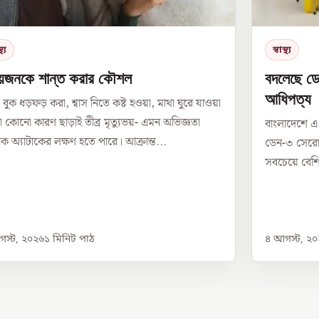
থ্য
স্বাস্থ্য
িয়জনকে শান্ত করার কৌশল
বদলেছে ডে
আধিপত্য
 বুক ধড়ফড় করা, শ্বাস নিতে কষ্ট হওয়া, মাথা ঘুরে যাওয়া
া কোনো কারণ ছাড়াই তীব্র মৃত্যুভয়- এমন অভিজ্ঞতা
বাংলাদেশে এ ব
নিক অ্যাটাকের লক্ষণ হতে পারে। আক্রান্ত...
ডেন-৩ সেরোট
সবচেয়ে বেশি
স্ট, ২০২৬
১
মিনিট পাঠ
৪ আগস্ট, ২