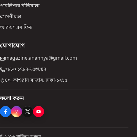
পাবলিশার নীতিমালা
গোপনীয়তা
আরএসএস ফিড
যোগাযোগ
magazine.anannya@gmail.com
+৮৮০ ১৭৮৭-৬৫৬৮৪৭
৪০, কাওরান বাজার, ঢাকা-১২১৫
ফলো করুন
© ২০২৬ পাক্ষিক অনন্যা