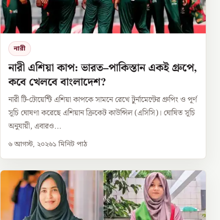
নারী
নারী এশিয়া কাপ: ভারত–পাকিস্তান একই গ্রুপে,
কবে খেলবে বাংলাদেশ?
নারী টি-টোয়েন্টি এশিয়া কাপকে সামনে রেখে টুর্নামেন্টের গ্রুপিং ও পূর্ণ
সূচি ঘোষণা করেছে এশিয়ান ক্রিকেট কাউন্সিল (এসিসি)। ঘোষিত সূচি
অনুযায়ী, এবারও...
৬ আগস্ট, ২০২৬
১
মিনিট পাঠ