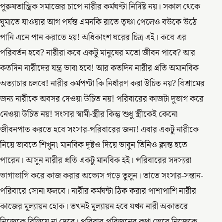
পুরুষতান্ত্রিক সমাজের চাপে নারীর কর্মঘণ্টা নির্দিষ্ট নয়। সকাল থেকে
ঘুমাতে যাওয়ার আগ পর্যন্ত এমনকি রাতে তৃষ্ণা পেলেও বউকে উঠে
পানি এনে পান করাতে হয়! অধিকাংশ ঘরের চিত্র এই। কবে এর
পরিবর্তন হবে? নারীরা কবে একটু মানুষের মতো জীবন পাবে? আর
কতদিন নারীদের যন্ত্র ভাবা হবে! আর কতদিন নারীর প্রতি অমানবিক
অত্যাচার চলবে! নারীর কর্মপণ্টা কি নির্ধারণ করা উচিত নয়? বিশ্রামের
জন্য নারীকে অবসর দেওয়া উচিত নয়! পরিবারের কাজটা দুভাগ করে
নেওয়া উচিত নয়! সংসার স্বামী-স্ত্রীর কিন্তু শুধু স্ত্রীকেই কেনো
জীবনপাত করতে হবে সংসার-পরিবারের জন্য! এবার একটু নারীকে
নিয়ে ভাবতে শিখুন৷ মানবিক দৃষ্টও দিয়ে ভাবুন তিনিও ক্লান্ত হতে
পারেন। আসুন নারীর প্রতি একটু মানবিক হই। পরিবারের সদস্যরা
ভাগাভাগি করে কাজ করার অভ্যেস গড়ে তুলুন। তাতে সংসার-সন্তান-
পরিবারে সোনা ফলবে। নারীর কর্মঘন্টা ঠিক করার পাশাপাশি নারীর
কাজের মূল্যায়ন হোক। তখনই মূল্যায়ন হবে যখন নারী অকাতরে