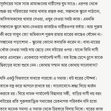
সূর্যদয়ের সঙ্গে সঙ্গে গ্রামাঞ্চলের নারীদের ঘুম ভাঙে। এরপর থেকে
শুরু হয় পরিবারের সবার খাবার প্রস্তুত করা, সন্তানকে স্কুলে পাঠানো,
অভিভাবকদের খাবার দেওয়া, ওষুধ দেওয়া সবটা কাজ। এমনকি
সন্তানকে স্কুলে আনা-নেওয়ার কাজটাও নারীরওপর বর্তায়। আর পুরুষ
কী করে ভাবুন তো! অধিকাংশ পুরুষ রান্নার ধারের কাছেও ঘেঁষেন না।
সন্তানের পড়াশোনা – স্কুলের কোনো তদারকি করেন না। বাবা-মায়ের
খোঁজ নেওয়া সবটা দায় ছেড়ে দেন বউয়ের ওপর। যাকে তিনি দাসী
করে এনেছেন। একেবারে পার্মানেন্ট দাসী। যত ইচ্ছে চেপে-চুপে তাকে
ছিবড়ের মতো শুষে নেন। কোথায় সম্মান আর কোথায় ভালোবাসা?
যদি একটু ভিন্নভাবে ভাবতে পারতো এ সমাজ। বউ ঘরের সৌন্দর্য।
তাকে যত্ন করে আগলে রাখতে হয়। ভালোবেসে-শ্রদ্ধা দিয়ে অর্জন
করতে হয়। বিয়ে নামক পার্মানেন্ট বিছানার সঙ্গী, বাড়ির দাসী নয় বরং
বউয়ের প্রতি পুরুষতান্ত্রিক সমাজের চেতনাগত পরিবর্তন যদি হতো
তবে অনেক সমস্যা এ সমাজ থেকে চিরতরে বিদায় নিতো। ঘরের কাজ