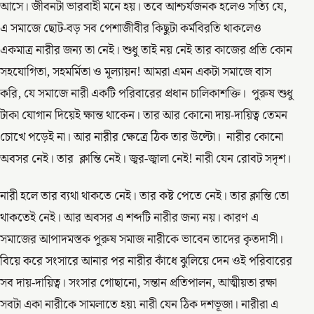
আসে। জীবনটা ভারবাহী মনে হয়। তবে আশ্চর্যজনক হলেও সত্যি যে,
এ সমাজে ছোট-বড় সব পেশাজীবীর কিছুটা কর্মবিরতি থাকলেও
একমাত্র নারীর জন্য তা নেই। শুধু তাই নয় নেই তার কাজের প্রতি কোন
সহযোগিতা, সহমর্মিতা ও মূল্যায়ন! আমরা এমন একটা সমাজে বাস
করি, যে সমাজে নারী একটি পরিবারের প্রধান চালিকাশক্তি। পুরুষ শুধু
টাকা যোগান দিয়েই ক্ষান্ত থাকেন। তার আর কোনো দায়-দায়িত্ব তেমন
চোখে পড়েই না। আর নারীর ক্ষেত্রে ঠিক তার উল্টো। নারীর কোনো
অবসর নেই। তার ক্লান্তি নেই। জ্বর-জ্বালা নেই! নারী যেন রোবট সদৃশ।
নারী হলে তার ব্যথা থাকতে নেই। তার কষ্ট পেতে নেই। তার ক্লান্তি তো
থাকতেই নেই। আর অবসর এ শব্দটি নারীর জন্য নয়। কারণ এ
সমাজের আপাদমস্তক পুরুষ সমাজ নারীকে ভাবেন তাদের কৃতদাসী।
বিয়ে করে সংসারে আনার পর নারীর কাঁধে ঝুলিয়ে দেন ওই পরিবারের
সব দায়-দায়িত্ব। সংসার গোছানো, সন্তান প্রতিপালন, আত্মীয়তা রক্ষা
সবটা একা নারীকে সামলাতে হয়৷ নারী যেন ঠিক দশভূজা। নারীরা এ