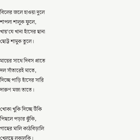
বিলের জলে হাওয়া দুলে
শাপলা শালুক ফুলে,
খায়’যে খানা হাঁসের ছানা
ছোট্ট শামুক তুলে।
মায়ের সাথে দিবস প্রাতে
দল সাঁতারেই মাতে,
দিচ্ছে পাড়ি হাঁসের সারি
দারুণ মজা তাতে।
খোকা খুকি দিচ্ছে উঁকি
পিছলে পড়ার ঝুঁকি,
গাছের মালি কাঠবিড়ালি
খেলছে লুকালুকি।