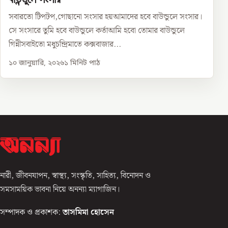
সবারতো টিপটপ,গোছানো সংসার হয়আমাদের হবে বাউন্ডুলে সংসার।
সে সংসারে তুমি হবে বাউন্ডুলে কর্তাআমি হবো তোমার বাউন্ডুলে
গিন্নীসবাইতো মধুচন্দ্রিমাতে কক্সবাজার...
১০ জানুয়ারি, ২০২৬
১
মিনিট পাঠ
নারী, জীবনযাপন, স্বাস্থ্য, সংস্কৃতি, সাহিত্য, বিনোদন ও
সমসাময়িক ভাবনা নিয়ে অনন্যা ম্যাগাজিন।
সম্পাদক ও প্রকাশক:
তাসমিমা হোসেন