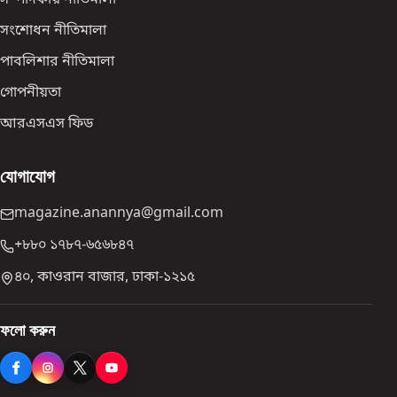
সম্পাদকীয় নীতিমালা
সংশোধন নীতিমালা
পাবলিশার নীতিমালা
গোপনীয়তা
আরএসএস ফিড
যোগাযোগ
magazine.anannya@gmail.com
+৮৮০ ১৭৮৭-৬৫৬৮৪৭
৪০, কাওরান বাজার, ঢাকা-১২১৫
ফলো করুন