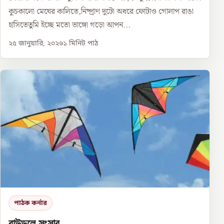
কুচকালো মেঘের কালিতে,নিষ্প্রাণ দুটো অধরে ফোটাও গোলাপ রাঙা
হাসিতেতুমি ইচ্ছে মতো ভাঙ্গো গড়ো আপন...
২৫ জানুয়ারি, ২০২৬
১
মিনিট পাঠ
পাঠক কর্নার
বাউন্ডুলে সংসার