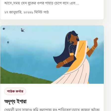
আসে,সময় যেন বুকের ওপর পাহাড় চেপে বসে।এভ...
২৭ জানুয়ারি, ২০২৬
১
মিনিট পাঠ
পাঠক কর্নার
অদৃশ্য ইশারা
খেয়ালী মনে সাজাও তুমি কলাপাতা রঙ শাড়িতেদু’চোখে কাজল আঁকো