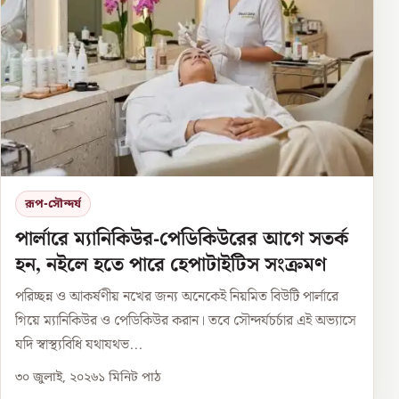
রূপ-সৌন্দর্য
পার্লারে ম্যানিকিউর-পেডিকিউরের আগে সতর্ক
হন, নইলে হতে পারে হেপাটাইটিস সংক্রমণ
পরিচ্ছন্ন ও আকর্ষণীয় নখের জন্য অনেকেই নিয়মিত বিউটি পার্লারে
গিয়ে ম্যানিকিউর ও পেডিকিউর করান। তবে সৌন্দর্যচর্চার এই অভ্যাসে
যদি স্বাস্থ্যবিধি যথাযথভ...
৩০ জুলাই, ২০২৬
১
মিনিট পাঠ