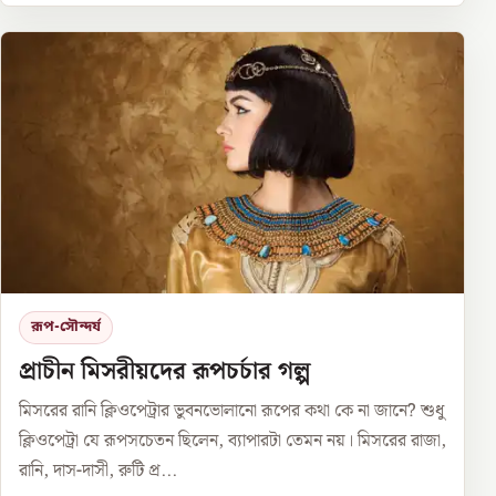
রূপ-সৌন্দর্য
প্রাচীন মিসরীয়দের রূপচর্চার গল্প
মিসরের রানি ক্লিওপেট্রার ভুবনভোলানো রূপের কথা কে না জানে? শুধু
ক্লিওপেট্রা যে রূপসচেতন ছিলেন, ব্যাপারটা তেমন নয়। মিসরের রাজা,
রানি, দাস-দাসী, রুটি প্র...