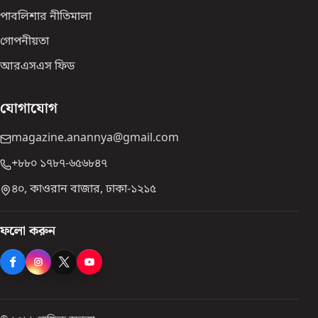
পাবলিশার নীতিমালা
গোপনীয়তা
আরএসএস ফিড
যোগাযোগ
magazine.anannya@gmail.com
+৮৮০ ১৭৮৭-৬৫৬৮৪৭
৪০, কাওরান বাজার, ঢাকা-১২১৫
ফলো করুন