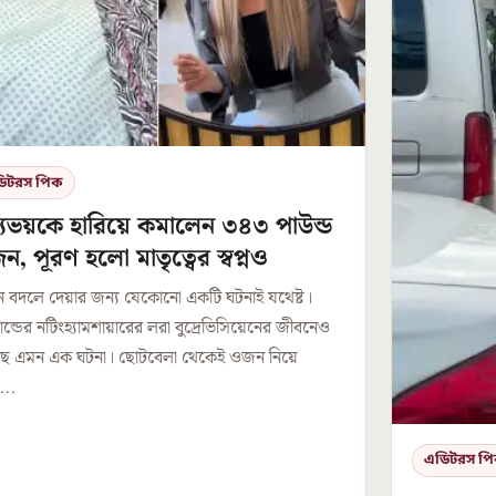
িটরস পিক
্যুভয়কে হারিয়ে কমালেন ৩৪৩ পাউন্ড
, পূরণ হলো মাতৃত্বের স্বপ্নও
 বদলে দেয়ার জন্য যেকোনো একটি ঘটনাই যথেষ্ট।
যান্ডের নটিংহ্যামশায়ারের লরা বুদ্রেভিসিয়েনের জীবনেও
ছে এমন এক ঘটনা। ছোটবেলা থেকেই ওজন নিয়ে
...
এডিটরস প