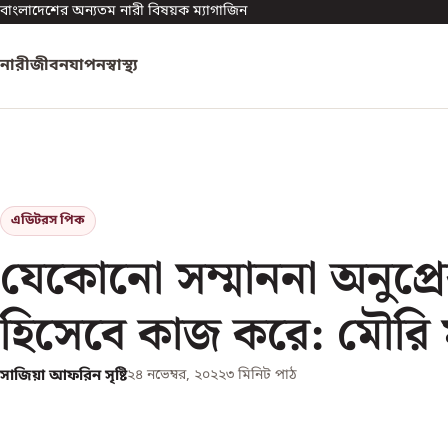
বাংলাদেশের অন্যতম নারী বিষয়ক ম্যাগাজিন
নারী
জীবনযাপন
স্বাস্থ্য
এডিটরস পিক
যেকোনো সম্মাননা অনুপ্র
হিসেবে কাজ করে: মৌরি
সাজিয়া আফরিন সৃষ্টি
২৪ নভেম্বর, ২০২২
৩
মিনিট পাঠ