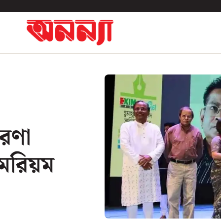
েরণা
 মরিয়ম