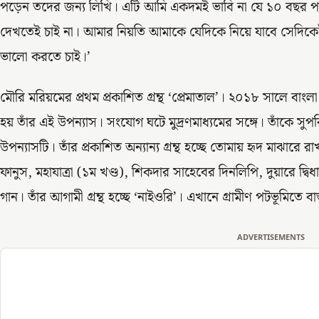
পড়েন তদের জন্য লিখি। এটি আমি একদমই ভাবি না যে ১০ বছর 
দেখতেই চাই না। আমার নিয়তি আমাকে যেদিকে নিয়ে যাবে সেদি
ভালো করতে চাই।’
মৌরি মরিয়মের প্রথম প্রকাশিত গ্রন্থ ‘প্রেমাতাল’। ২০১৮ সালে বাংল
হয় তাঁর এই উপন্যাস। সংযোগ ঘটে মুদ্রণমাধ্যমের সঙ্গে। তাঁকে সু
উপন্যাসটি। তাঁর প্রকাশিত অন্যান্য গ্রন্থ হচ্ছে তোমায় হৃদ মাঝারে 
ফানুস, মহাযাত্রা (১ম খণ্ড), শিকদার সাহেবের দিনলিপি, দুয়ারে দ্বিধা
গান। তাঁর আগামী গ্রন্থ হচ্ছে ‘নাইওরি’। এখানে গ্রামীণ পটভূমিতে ব
ADVERTISEMENTS