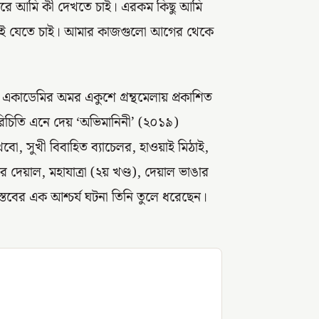
পরে আমি কী দেখতে চাই। এরকম কিছু আমি
কেই যেতে চাই। আমার কাজগুলো আগের থেকে
া একাডেমির অমর একুশে গ্রন্থমেলায় প্রকাশিত
পরিচিতি এনে দেয় ‘অভিমানিনী’ (২০১৯)
রাখবো, সুখী বিবাহিত ব্যাচেলর, হাওয়াই মিঠাই,
র দেয়াল, মহাযাত্রা (২য় খণ্ড), দেয়াল ভাঙার
াস্তবের এক আশ্চর্য ঘটনা তিনি তুলে ধরেছেন।