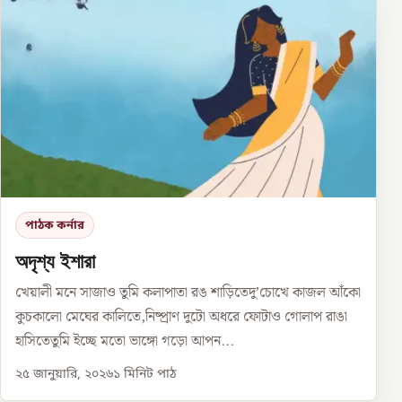
পাঠক কর্নার
অদৃশ্য ইশারা
খেয়ালী মনে সাজাও তুমি কলাপাতা রঙ শাড়িতেদু’চোখে কাজল আঁকো
কুচকালো মেঘের কালিতে,নিষ্প্রাণ দুটো অধরে ফোটাও গোলাপ রাঙা
হাসিতেতুমি ইচ্ছে মতো ভাঙ্গো গড়ো আপন...
২৫ জানুয়ারি, ২০২৬
১
মিনিট পাঠ