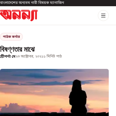
বাংলাদেশের অন্যতম নারী বিষয়ক ম্যাগাজিন
পাঠক কর্নার
বিষণ্ণতার মাঝে
শ্রীপর্ণা দে
২৩ অক্টোবর, ২০২১
১
মিনিট পাঠ