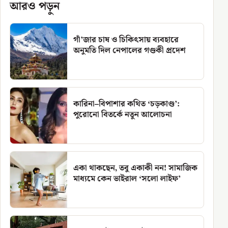
আরও পড়ুন
গাঁ’জার চাষ ও চিকিৎসায় ব্যবহারে
অনুমতি দিল নেপালের গণ্ডকী প্রদেশ
কারিনা–বিপাশার কথিত ‘চড়কাণ্ড’:
পুরোনো বিতর্কে নতুন আলোচনা
একা থাকছেন, তবু একাকী নন! সামাজিক
মাধ্যমে কেন ভাইরাল ‘সলো লাইফ’