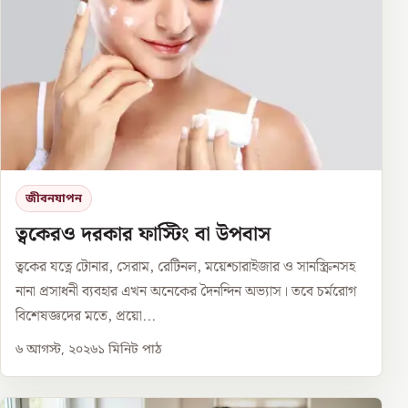
জীবনযাপন
ত্বকেরও দরকার ফাস্টিং বা উপবাস
ত্বকের যত্নে টোনার, সেরাম, রেটিনল, ময়েশ্চারাইজার ও সানস্ক্রিনসহ
নানা প্রসাধনী ব্যবহার এখন অনেকের দৈনন্দিন অভ্যাস। তবে চর্মরোগ
বিশেষজ্ঞদের মতে, প্রয়ো...
৬ আগস্ট, ২০২৬
১
মিনিট পাঠ