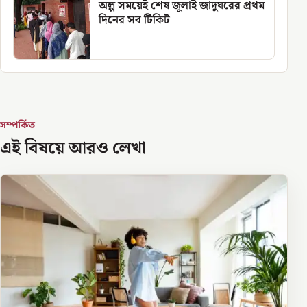
অল্প সময়েই শেষ জুলাই জাদুঘরের প্রথম
দিনের সব টিকিট
সম্পর্কিত
এই বিষয়ে আরও লেখা