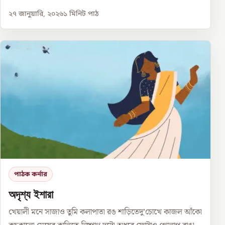
২৭ জানুয়ারি, ২০২৬
১
মিনিট পাঠ
পাঠক কর্নার
অদৃশ্য ইশারা
খেয়ালী মনে সাজাও তুমি কলাপাতা রঙ শাড়িতেদু’চোখে কাজল আঁকো