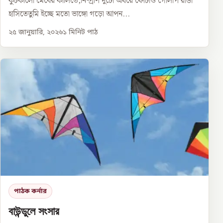
কুচকালো মেঘের কালিতে,নিষ্প্রাণ দুটো অধরে ফোটাও গোলাপ রাঙা
হাসিতেতুমি ইচ্ছে মতো ভাঙ্গো গড়ো আপন...
২৫ জানুয়ারি, ২০২৬
১
মিনিট পাঠ
পাঠক কর্নার
বাউন্ডুলে সংসার