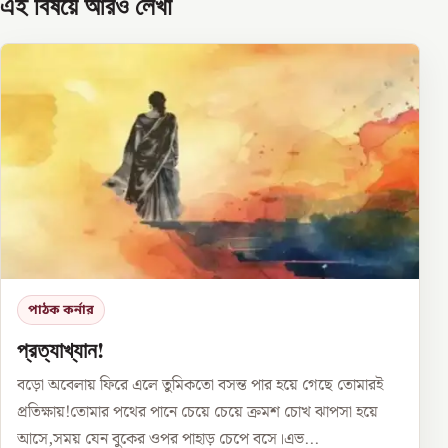
এই বিষয়ে আরও লেখা
পাঠক কর্নার
প্রত্যাখ্যান!
বড়ো অবেলায় ফিরে এলে তুমিকতো বসন্ত পার হয়ে গেছে তোমারই
প্রতিক্ষায়!তোমার পথের পানে চেয়ে চেয়ে ক্রমশ চোখ ঝাপসা হয়ে
আসে,সময় যেন বুকের ওপর পাহাড় চেপে বসে।এভ...