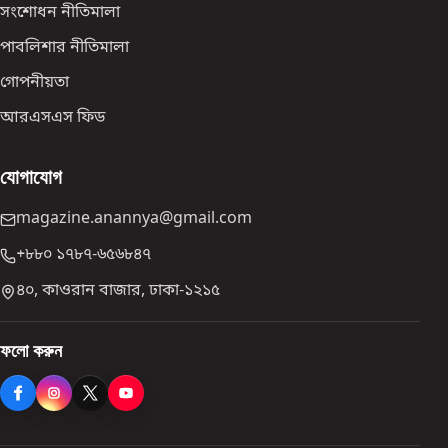
সংশোধন নীতিমালা
পাবলিশার নীতিমালা
গোপনীয়তা
আরএসএস ফিড
যোগাযোগ
magazine.anannya@gmail.com
+৮৮০ ১৭৮৭-৬৫৬৮৪৭
৪০, কাওরান বাজার, ঢাকা-১২১৫
ফলো করুন