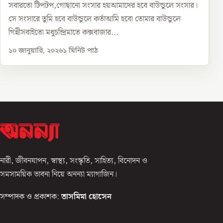
সবারতো টিপটপ,গোছানো সংসার হয়আমাদের হবে বাউন্ডুলে সংসার।
সে সংসারে তুমি হবে বাউন্ডুলে কর্তাআমি হবো তোমার বাউন্ডুলে
গিন্নীসবাইতো মধুচন্দ্রিমাতে কক্সবাজার...
১০ জানুয়ারি, ২০২৬
১
মিনিট পাঠ
নারী, জীবনযাপন, স্বাস্থ্য, সংস্কৃতি, সাহিত্য, বিনোদন ও
সমসাময়িক ভাবনা নিয়ে অনন্যা ম্যাগাজিন।
সম্পাদক ও প্রকাশক:
তাসমিমা হোসেন