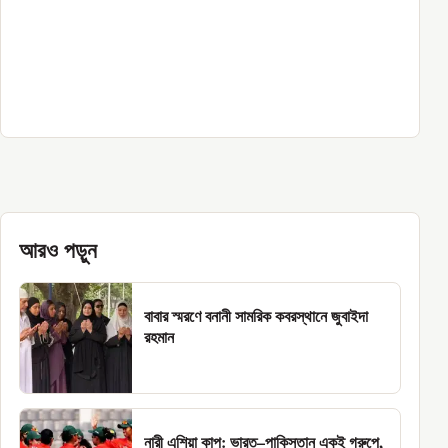
আরও পড়ুন
বাবার স্মরণে বনানী সামরিক কবরস্থানে জুবাইদা
রহমান
নারী এশিয়া কাপ: ভারত–পাকিস্তান একই গ্রুপে,