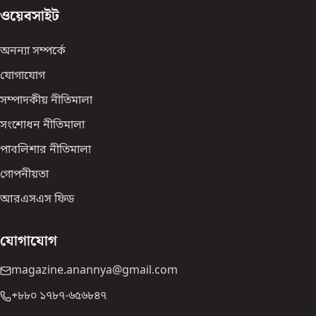
ওয়েবসাইট
অনন্যা সম্পর্কে
যোগাযোগ
সম্পাদকীয় নীতিমালা
সংশোধন নীতিমালা
পাবলিশার নীতিমালা
গোপনীয়তা
আরএসএস ফিড
যোগাযোগ
magazine.anannya@gmail.com
+৮৮০ ১৭৮৭-৬৫৬৮৪৭