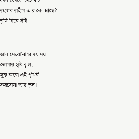
কার কোলে নেই ঠাঁই!
রহমান রাহীম আর কে আছে?
তুমি বিনে সাঁই।
আর মেরো'না ও দয়াময়
তোমার সৃষ্ট কুল,
সুস্থ করো এই পৃথিবী
করবোনা আর ভুল।