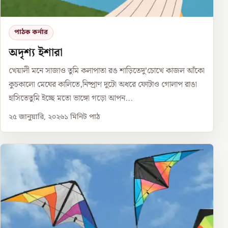
পাঠক কর্নার
অদৃশ্য ইশারা
খেয়ালী মনে সাজাও তুমি কলাপাতা রঙ শাড়িতেদু’চোখে কাজল আঁকো
কুচকালো মেঘের কালিতে,নিষ্প্রাণ দুটো অধরে ফোটাও গোলাপ রাঙা
হাসিতেতুমি ইচ্ছে মতো ভাঙ্গো গড়ো আপন...
২৫ জানুয়ারি, ২০২৬
১
মিনিট পাঠ