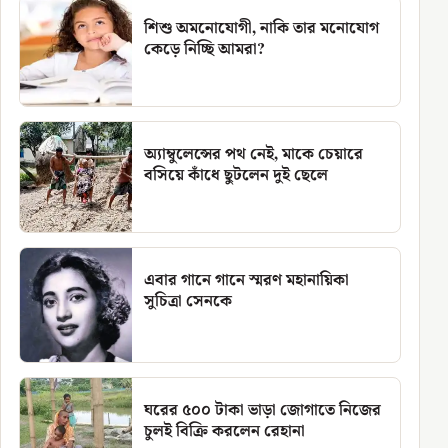
শিশু অমনোযোগী, নাকি তার মনোযোগ
কেড়ে নিচ্ছি আমরা?
অ্যাম্বুলেন্সের পথ নেই, মাকে চেয়ারে
বসিয়ে কাঁধে ছুটলেন দুই ছেলে
এবার গানে গানে স্মরণ মহানায়িকা
সুচিত্রা সেনকে
ঘরের ৫০০ টাকা ভাড়া জোগাতে নিজের
চুলই বিক্রি করলেন রেহানা