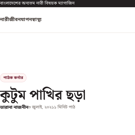
বাংলাদেশের অন্যতম নারী বিষয়ক ম্যাগাজিন
নারী
জীবনযাপন
স্বাস্থ্য
পাঠক কর্নার
কুটুম পাখির ছড়া
তারানা নাজনীন
৩ জুলাই, ২০২১
১
মিনিট পাঠ