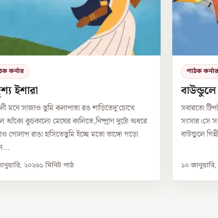
ঠক কর্নার
পাঠক কর্না
শ্য ইশারা
বাউন্ডুল
লী মনে সাজাও তুমি কলাপাতা রঙ শাড়িতেদু’চোখে
সবারতো টিপ
 আঁকো কুচকালো মেঘের কালিতে,নিষ্প্রাণ দুটো অধরে
সংসার।সে সং
ও গোলাপ রাঙা হাসিতেতুমি ইচ্ছে মতো ভাঙ্গো গড়ো
বাউন্ডুলে গিন
...
ানুয়ারি, ২০২৬
১
মিনিট পাঠ
১০ জানুয়ারি