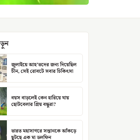
ড়ুন
জুলাইয়ে আহ’তদের জন্য দিয়েছিল
চীন, সেই রোবটে সবার চিকিৎসা
বয়স বাড়লেই কেন হারিয়ে যায়
ছোটবেলার প্রিয় বন্ধুরা?
ভারত মহাসাগরে সন্তানকে আঁকড়ে
ছুটছে এক মা ডলফিন