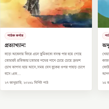
পাঠক কর্নার
পা
প্রত্যাখ্যান!
অদৃ
বড়ো অবেলায় ফিরে এলে তুমিকতো বসন্ত পার হয়ে গেছে
খেয়া
তোমারই প্রতিক্ষায়!তোমার পথের পানে চেয়ে চেয়ে ক্রমশ
কাজল
চোখ ঝাপসা হয়ে আসে,সময় যেন বুকের ওপর পাহাড় চেপে
ফোটা
বসে।এভ...
আপন
২৭ জানুয়ারি, ২০২৬
১
মিনিট পাঠ
২৫ জ