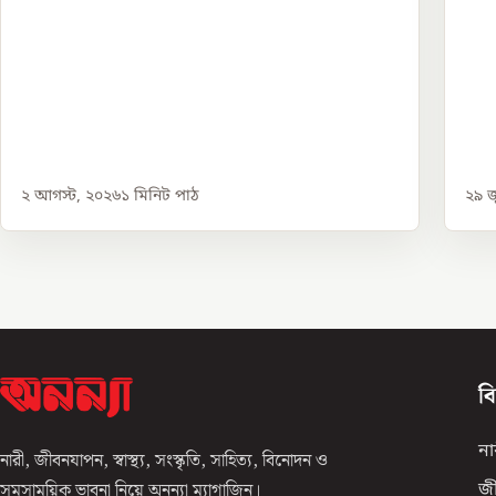
২ আগস্ট, ২০২৬
১
মিনিট পাঠ
২৯ জ
ব
না
নারী, জীবনযাপন, স্বাস্থ্য, সংস্কৃতি, সাহিত্য, বিনোদন ও
সমসাময়িক ভাবনা নিয়ে অনন্যা ম্যাগাজিন।
জ