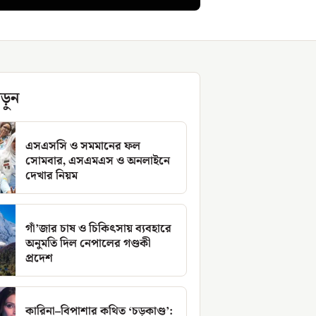
ড়ুন
এসএসসি ও সমমানের ফল
সোমবার, এসএমএস ও অনলাইনে
দেখার নিয়ম
গাঁ’জার চাষ ও চিকিৎসায় ব্যবহারে
অনুমতি দিল নেপালের গণ্ডকী
প্রদেশ
কারিনা–বিপাশার কথিত ‘চড়কাণ্ড’: