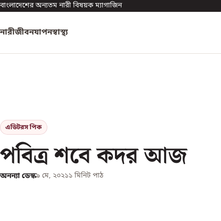
বাংলাদেশের অন্যতম নারী বিষয়ক ম্যাগাজিন
নারী
জীবনযাপন
স্বাস্থ্য
এডিটরস পিক
পবিত্র শবে কদর আজ
অনন্যা ডেস্ক
৯ মে, ২০২১
১
মিনিট পাঠ