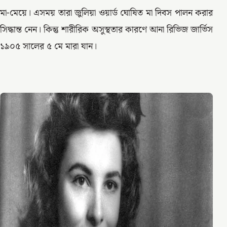
মা-মেয়ে। এসময় তারা জুলিয়া ওয়ার্ড ঘোষিত মা দিবস পালন করার
সিদ্ধান্ত নেন। কিন্তু শারীরিক অসুস্থতার কারণে আনা রিভিজ জার্ভিস
১৯০৫ সালের ৫ মে মারা যান।