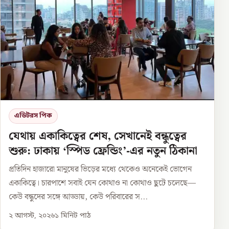
এডিটরস পিক
যেথায় একাকিত্বের শেষ, সেখানেই বন্ধুত্বের
শুরু: ঢাকায় ‘স্পিড ফ্রেন্ডিং’-এর নতুন ঠিকানা
প্রতিদিন হাজারো মানুষের ভিড়ের মধ্যে থেকেও অনেকেই ভোগেন
একাকিত্বে। চারপাশে সবাই যেন কোথাও না কোথাও ছুটে চলেছে—
কেউ বন্ধুদের সঙ্গে আড্ডায়, কেউ পরিবারের স...
২ আগস্ট, ২০২৬
১
মিনিট পাঠ