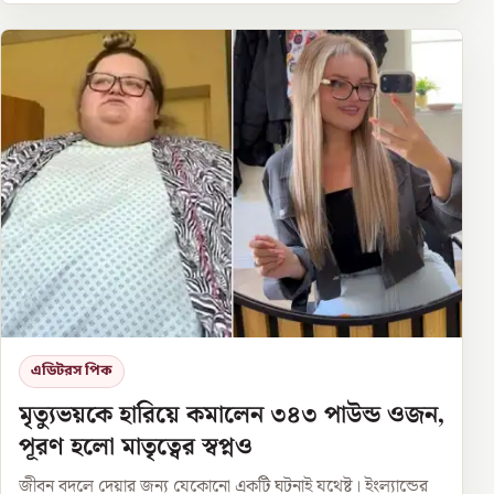
এডিটরস পিক
মৃত্যুভয়কে হারিয়ে কমালেন ৩৪৩ পাউন্ড ওজন,
পূরণ হলো মাতৃত্বের স্বপ্নও
জীবন বদলে দেয়ার জন্য যেকোনো একটি ঘটনাই যথেষ্ট। ইংল্যান্ডের