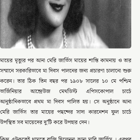
মায়ের মৃত্যুর পর আনা মেরি জার্ভিস মায়ের শান্তি কামনায় ও তার
সম্মানে সরকারিভাবে মা দিবস পালনের জন্য প্রচারণা চালানো শুরু
করেন। তার ঠিক তিন বছর পর ১৯০৮ সালের ১০ মে পশ্চিম
ভার্জিনিয়ার আন্দ্রেউজ মেথডিস্ট এপিসকোপাল চার্চে
আনুষ্ঠানিকভাবে প্রথম মা দিবস পালিত হয়। সে অনুষ্ঠানে আনা
মেরি জার্ভিস তার মায়ের পছন্দের সাদা কারনেশন ফুল চার্চে
উপস্থিত সব মায়েদের দু’টি করে উপহার দেন।
কিন্তু এটুকুতেই থামতে রাজি ছিলেননা আনা মারি জার্ভিস । এরপর