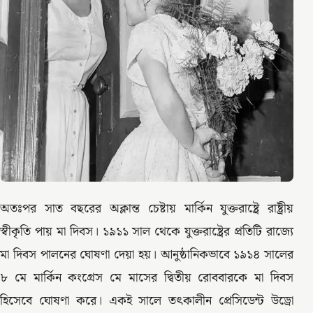
অতঃপর সাত বছরের অক্লান্ত চেষ্টায় মার্কিন যুক্তরাষ্ট্রে রাষ্ট্রীয়
স্বীকৃতি পায় মা দিবস। ১৯১১ সাল থেকে যুক্তরাষ্ট্রের প্রতিটি রাজ্যে
মা দিবস পালনের ঘোষণা দেয়া হয়। আনুষ্ঠানিকভাবে ১৯১৪ সালের
৮ মে মার্কিন কংগ্রেস মে মাসের দ্বিতীয় রোববারকে মা দিবস
হিসেবে ঘোষণা করে। একই সালে তৎকালীন প্রেসিডেন্ট উড্রো