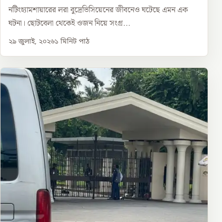
নটিংহ্যামশায়ারের লরা বুদ্রেভিসিয়েনের জীবনেও ঘটেছে এমন এক
ঘটনা। ছোটবেলা থেকেই ওজন নিয়ে সংগ্র...
২৯ জুলাই, ২০২৬
১
মিনিট পাঠ