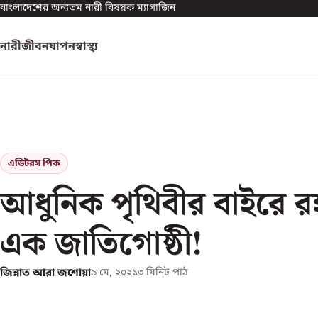
বাংলাদেশের অন্যতম নারী বিষয়ক ম্যাগাজিন
নারী
জীবনযাপন
স্বাস্থ্য
এডিটরস পিক
আধুনিক পৃথিবীর বাইরে র
এক জাতিগোষ্ঠী!
জিন্নাত আরা জশোয়া
৯ মে, ২০২১
৩
মিনিট পাঠ