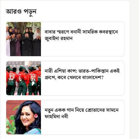
আরও পড়ুন
বাবার স্মরণে বনানী সামরিক কবরস্থানে
জুবাইদা রহমান
নারী এশিয়া কাপ: ভারত–পাকিস্তান একই
গ্রুপে, কবে খেলবে বাংলাদেশ?
নতুন একক গান নিয়ে শ্রোতাদের সামনে
ফাহমিদা নবী