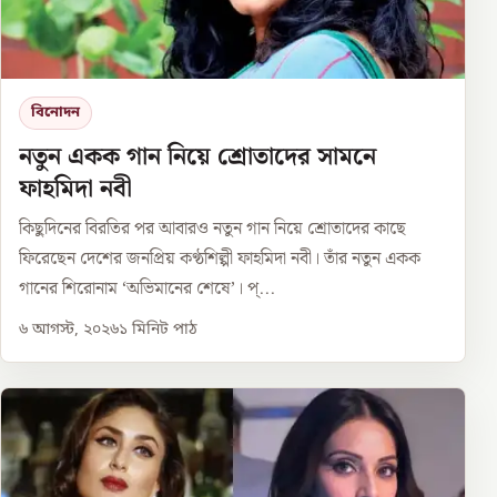
বিনোদন
নতুন একক গান নিয়ে শ্রোতাদের সামনে
ফাহমিদা নবী
কিছুদিনের বিরতির পর আবারও নতুন গান নিয়ে শ্রোতাদের কাছে
ফিরেছেন দেশের জনপ্রিয় কণ্ঠশিল্পী ফাহমিদা নবী। তাঁর নতুন একক
গানের শিরোনাম ‘অভিমানের শেষে’। প্...
৬ আগস্ট, ২০২৬
১
মিনিট পাঠ