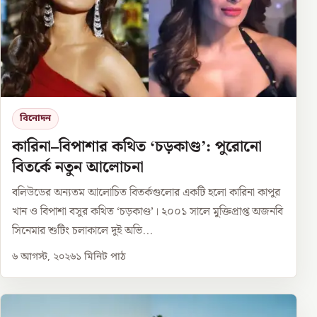
বিনোদন
কারিনা–বিপাশার কথিত ‘চড়কাণ্ড’: পুরোনো
বিতর্কে নতুন আলোচনা
বলিউডের অন্যতম আলোচিত বিতর্কগুলোর একটি হলো কারিনা কাপুর
খান ও বিপাশা বসুর কথিত ‘চড়কাণ্ড’। ২০০১ সালে মুক্তিপ্রাপ্ত অজনবি
সিনেমার শুটিং চলাকালে দুই অভি...
৬ আগস্ট, ২০২৬
১
মিনিট পাঠ