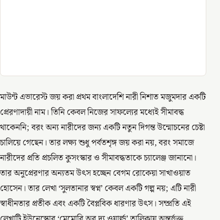
মাউন্ট এভারেস্ট জয় করা প্রথম বাংলাদেশি নারী নিশাত মজুমদার একটি
প্রেরণাদায়ী নাম। তিনি কেবল নিজের সাফল্যের মধ্যেই সীমাবদ্ধ
থাকেননি; বরং অন্য নারীদের জন্য একটি নতুন দিগন্ত উন্মোচনের চেষ্টা
চালিয়ে গেছেন। তার লক্ষ্য শুধু পর্বতশৃঙ্গ জয় করা নয়, বরং সমাজে
নারীদের প্রতি প্রচলিত কুসংস্কার ও সীমাবদ্ধতাকে চ্যালেঞ্জ জানানো।
তার অনুপ্রেরণার অন্যতম উৎস হচ্ছেন বেগম রোকেয়া সাখাওয়াত
হোসেন। তার লেখা ‘সুলতানার স্বপ্ন’ কেবল একটি গল্প নয়; এটি নারী
স্বাধীনতার প্রতীক এবং একটি বৈপ্লবিক ধারণার উৎস। সম্প্রতি এই
লেখাটি ইউনেস্কোর ‘মেমোরি অব দ্য ওয়ার্ল্ড’ তালিকায় অন্তর্ভুক্ত