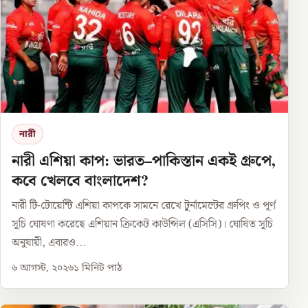
নারী
নারী এশিয়া কাপ: ভারত–পাকিস্তান একই গ্রুপে,
কবে খেলবে বাংলাদেশ?
নারী টি-টোয়েন্টি এশিয়া কাপকে সামনে রেখে টুর্নামেন্টের গ্রুপিং ও পূর্ণ
সূচি ঘোষণা করেছে এশিয়ান ক্রিকেট কাউন্সিল (এসিসি)। ঘোষিত সূচি
অনুযায়ী, এবারও...
৬ আগস্ট, ২০২৬
১
মিনিট পাঠ