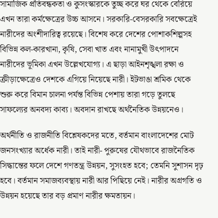
সামাজিক প্রতিবন্ধকতা ও কুসংস্কারকে তুচ্ছ করে ঘর থেকে বেরিয়ে
এখন তারা কর্মক্ষেত্রের উচ্চ আসনে। সরকারি-বেসরকারি সবক্ষেত্রেই
নারীদের অংশীদারিত্ব রয়েছে। বিশেষ করে দেশের পোশাকশিল্পসহ
বিভিন্ন কল-কারখানা, কৃষি, সেবা খাত এবং নানামুখী উৎপাদনে
নারীদের ভূমিকা এখন উল্লেখযোগ্য। এ ছাড়া আইনশৃঙ্খলা রক্ষা ও
ক্রীড়াক্ষেত্রেও দেশকে এগিয়ে নিয়েছে নারী। ইটভাঙা শ্রমিক থেকে
শুরু করে বিমান চালনা পর্যন্ত বিভিন্ন পেশায় তারা গড়ে তুলছে
সাফল্যের অনবদ্য কাব্য। অবদান রাখছে অর্থনৈতিক উন্নয়নেও।
অর্থনীতি ও রাজনীতি বিশ্লেষকদের মতে, বর্তমান বাংলাদেশের মোট
জনসংখ্যার অর্ধেক নারী। তাই নারী- পুরুষের যৌথভাবে রাজনৈতিক
সিদ্ধান্তের ফলে দেশে গণতন্ত্র উন্নয়ন, সুসংহত হবে; তেমনি সুশাসন দৃঢ়
হবে। বর্তমান সমাজব্যবস্থায় নারী আর পিছিয়ে নেই। নারীর অগ্রগতি ও
উন্নয়ন হয়েছে তার বড় প্রমাণ নারীর ক্ষমতায়ন।