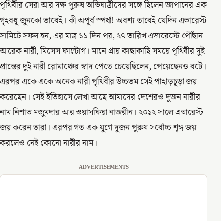
পৃথিবীর সেরা আর দক্ষ পুরুষ অভিযাত্রীদের সঙ্গে ছিলেন জাপানের এক
গৃহবধূ জুনকো তাবেই। কী অপূর্ব স্পর্ধা! অবশ্য তাবেই যেদিন এভারেস্ট
সামিটে সফল হন, এর মাত্র ১১ দিন পর, ২৭ তারিখ এভারেস্টে পৌঁছান
আরেক নারী, মিসেস ফান্টোগ। মানে প্রায় কাছাকাছি সময়ে পৃথিবীর দুই
প্রান্তের দুই নারী রোমাঞ্চের স্বাদ পেতে চেয়েছিলেন, পেয়েছেনও বটে।
এরপর একে একে অনেক নারী পৃথিবীর উচ্চতম সেই পাহাড়চূড়া জয়
করেছেন। সেই ইতিহাসে লেখা আছে আমাদের দেশেরও দুজন নারীর
নাম নিশাত মজুমদার আর ওয়াসফিয়া নাজরীন। ২০১২ সালে এভারেস্ট
জয় করেন তারা। এরপর গত এক যুগে দুজন পুরুষ সর্বোচ্চ শৃঙ্গ জয়
করলেও নেই কোনো নারীর নাম।
ADVERTISEMENTS