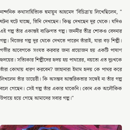
নান্দনিক কথাসাহিত্যিক হুমায়ূন আহমেদ 'বিচিত্রা'য় লিখেছিলেন, "
ঘটনা ঘটে যাচ্ছে, তিনি দেখছেন। কিন্তু দেখছেন দূর থেকে। যদিও
এই গল্প তাঁর একান্তই ব্যক্তিগত গল্প। জননীর তীব্র শোকও বেদনার
গল্প। নিজের গল্প দূর থেকে দেখতে পারেন তাঁরাই, যারা বড় শিল্পী।
গভীর আবেগকে সংযত করবার জন্য প্রয়োজন হয় একটি পাষাণ
হৃদয়ের। সত্যিকার শিল্পীদের হৃদয় হয় পাথরের, নয়তো এত দুঃখকে
তাঁরা কোথায় ধারণ করবেন? জাহানারা ইমাম হৃদয় কে পাথর করে
লিখলেন তাঁর ডায়েরী। কি অসম্ভব আন্তরিকতার সঙ্গেই না তাঁর গল্প
বলে গেছেন। সেই গল্প তাঁর একার থাকেনি। কোন এক অলৌকিক
উপায়ে হয়ে গেছে আমাদের সবার গল্প।"