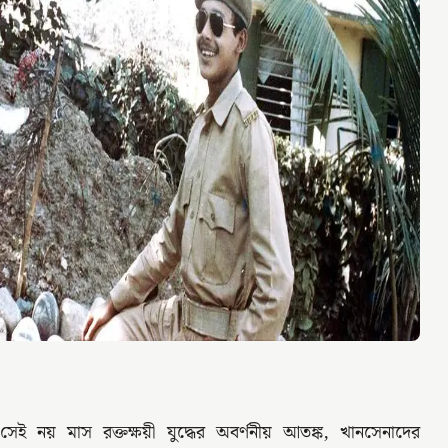
সেই নয় মাস রক্তক্ষয়ী যুদ্ধের অবর্ণনীয় আতঙ্ক, খানসেনাদের