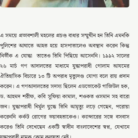
এ সময়ে প্রভাবশালী মহলের প্রচণ্ড বাধার সম্মুখীন হন তিনি এমনকি
পুলিশের আঘাতে আহত হয়ে হাসপাতালেও অবস্থান করেন কিন্তু
নির্ভীক এ যোদ্ধা তাতেও তিনি পিছিয়ে আসেননি। ১৯৯২ সালের
২৬ মার্চ গণ আদালতের মাধ্যমে যুদ্ধাপরাধী গোলাম আযমের
ঐতিহাসিক বিচারে ১৩ টি অপরাধ মৃত্যুদণ্ড যোগ্য বলে রায় প্রদান
করেন। এ গণআদালতের সদস্য ছিলেন এডভোকেট গাজিউল হক,
ড. আহমদ শরীফ, কবি সুফিয়া কামাল, শওকত ওসমান সহ বারো
জন। যুদ্ধাপরাধী নির্মূল যুদ্ধে তিনি আমৃত্যু লড়ে গেছেন, পরোয়া
করেননি কর্কট রোগের ভয়াবহতাকেও। ক্যান্সারের সঙ্গে বসবাস
করেও তিনি দেখেছেন একটি স্বাধীন বাংলাদেশের স্বপ্ন, যেখানে
যুদ্ধাপরাধী নামক কোন কলুষতা নেই।