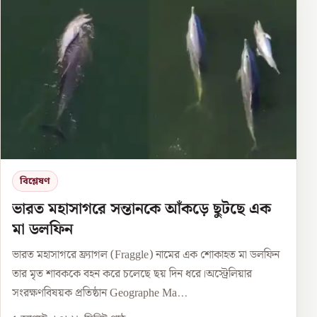
বিশ্লেষণ
ভারত মহাসাগরে সন্তানকে আঁকড়ে ছুটছে এক
মা ডলফিন
ভারত মহাসাগরে ফ্র্যাগল (Fraggle) নামের এক শোকাহত মা ডলফিন
তার মৃত শাবককে বহন করে চলেছে ছয় দিন ধরে।অস্ট্রেলিয়ার
সংরক্ষণবিষয়ক প্রতিষ্ঠান Geographe Ma...