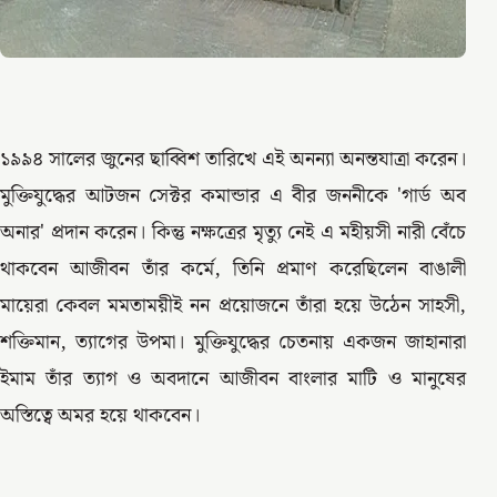
১৯৯৪ সালের জুনের ছাব্বিশ তারিখে এই অনন্যা অনন্তযাত্রা করেন।
মুক্তিযুদ্ধের আটজন সেক্টর কমান্ডার এ বীর জননীকে 'গার্ড অব
অনার' প্রদান করেন। কিন্তু নক্ষত্রের মৃত্যু নেই এ মহীয়সী নারী বেঁচে
থাকবেন আজীবন তাঁর কর্মে, তিনি প্রমাণ করেছিলেন বাঙালী
মায়েরা কেবল মমতাময়ীই নন প্রয়োজনে তাঁরা হয়ে উঠেন সাহসী,
শক্তিমান, ত্যাগের উপমা। মুক্তিযুদ্ধের চেতনায় একজন জাহানারা
ইমাম তাঁর ত্যাগ ও অবদানে আজীবন বাংলার মাটি ও মানুষের
অস্তিত্বে অমর হয়ে থাকবেন।