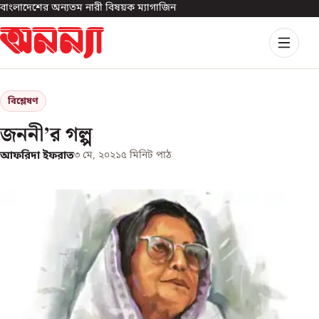
বাংলাদেশের অন্যতম নারী বিষয়ক ম্যাগাজিন
বিশ্লেষণ
জননী’র গল্প
আফরিদা ইফরাত
৩ মে, ২০২১
৫
মিনিট পাঠ