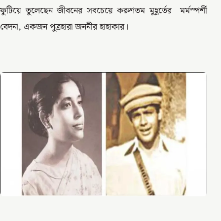
ফুটিয়ে তুলেছেন জীবনের সবচেয়ে করুণতম মুহূর্তের মর্মস্পর্শী
বেদনা, একজন পুত্রহারা জননীর হাহাকার।