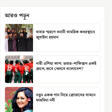
আরও পড়ুন
বাবার স্মরণে বনানী সামরিক কবরস্থানে
জুবাইদা রহমান
নারী এশিয়া কাপ: ভারত–পাকিস্তান একই
গ্রুপে, কবে খেলবে বাংলাদেশ?
নতুন একক গান নিয়ে শ্রোতাদের সামনে
ফাহমিদা নবী