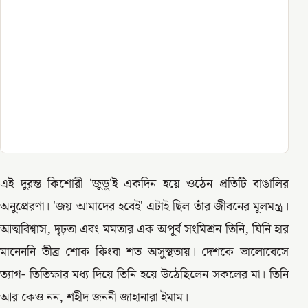
এই দুরন্ত কিশোরী 'জুডু'ই একদিন হয়ে ওঠেন প্রতিটি বাঙালির
অনুপ্রেরণা। 'জয় আমাদের হবেই' এটাই ছিল তাঁর জীবনের মূলমন্ত্র।
আত্মবিশ্বাস, দৃঢ়তা এবং মমতার এক অপূর্ব সংমিশ্রন তিনি, যিনি হার
মানেননি তীব্র শোক কিংবা শত অসুস্থতায়। দেশকে ভালোবেসে
ত্যাগ- তিতিক্ষার মধ্য দিয়ে তিনি হয়ে উঠেছিলেন সকলের মা। তিনি
আর কেও নন, শহীদ জননী জাহানারা ইমাম।