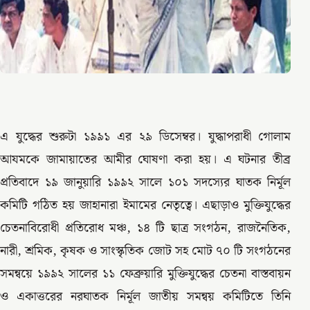
এ যুদ্ধের শুরুটা ১৯৯১ এর ২৯ ডিসেম্বর। যুদ্ধাপরাধী গোলাম
আযমকে জামায়াতের আমীর ঘোষণা করা হয়। এ ঘটনার তীব্র
প্রতিবাদে ১৯ জানুয়ারি ১৯৯২ সালে ১০১ সদস্যের ঘাতক নির্মূল
কমিটি গঠিত হয় জাহানারা ইমামের নেতৃত্বে। এছাড়াও মুক্তিযুদ্ধের
চেতনাবিরোধী প্রতিরোধ মঞ্চ, ১৪ টি ছাত্র সংগঠন, রাজনৈতিক,
নারী, শ্রমিক, কৃষক ও সাংস্কৃতিক জোট সহ মোট ৭০ টি সংগঠনের
সমন্বয়ে ১৯৯২ সালের ১১ ফেব্রুয়ারি মুক্তিযুদ্ধের চেতনা বাস্তবায়ন
ও একাত্তরের নরঘাতক নির্মূল জাতীয় সমন্বয় কমিটিতে তিনি