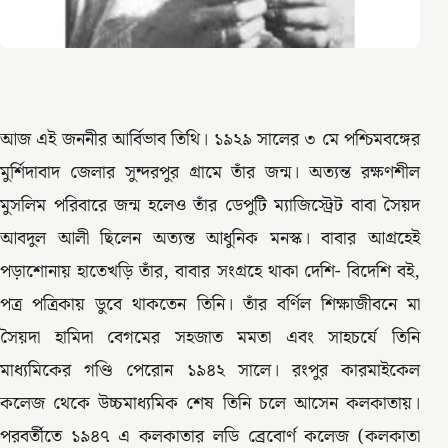
আজ এই জননীর আর্বিভাব তিথি। ১৯২৯ সালের ৩ মে পশ্চিমবঙ্গের
মুর্শিদাবাদ জেলার সুন্দরপুর গ্রামে তাঁর জন্ম। অত্যন্ত রক্ষণশীল
মুসলিম পরিবারে জন্ম হলেও তাঁর ডেপুটি ম্যাজিস্ট্রেট বাবা সৈয়দ
আবদুল আলী ছিলেন অত্যন্ত আধুনিক মনস্ক। বাবার আগ্রহেই
পড়াশোনায় হাতেখড়ি তাঁর, বাবার সংগ্রহে থাকা দেশি- বিদেশি বই,
পত্র পত্রিকায় ডুবে থাকতেন তিনি। তাঁর বর্ণিল শিক্ষাজীবনে মা
সৈয়দা হামিদা বেগমের সহজাত মমতা এবং সাহচর্যে তিনি
মাধ্যমিকের গণ্ডি পেরোন ১৯৪২ সালে। রংপুর কারমাইকেল
কলেজ থেকে উচ্চমাধ্যমিক শেষ তিনি চলে আসেন কলকাতায়।
পরবর্তীতে ১৯৪৭ এ কলকাতার লডি ব্রেবোর্ণ কলেজ (কলকাতা