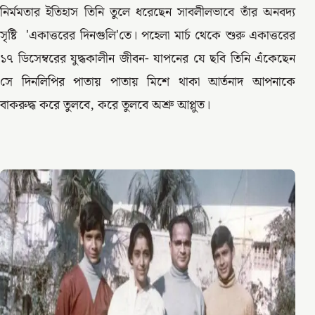
নির্মমতার ইতিহাস তিনি তুলে ধরেছেন সাবলীলভাবে তাঁর অনবদ্য
সৃষ্টি 'একাত্তরের দিনগুলি'তে। পহেলা মার্চ থেকে শুরু একাত্তরের
১৭ ডিসেম্বরের যুদ্ধকালীন জীবন- যাপনের যে ছবি তিনি এঁকেছেন
সে দিনলিপির পাতায় পাতায় মিশে থাকা আর্তনাদ আপনাকে
বাকরুদ্ধ করে তুলবে, করে তুলবে অশ্রু আপ্লুত।