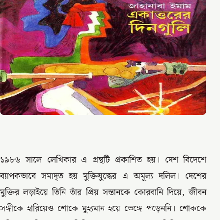
১৯৮৬ সালে লেখিকার এ গ্রন্থটি প্রকাশিত হয়। দেশ বিদেশে
ব্যাপকভাবে সমাদৃত হয় মুক্তিযুদ্ধের এ অমূল্য দলিল। দেশের
মুক্তির লড়াইয়ে তিনি তাঁর প্রিয় সন্তানকে কোরবানি দিয়ে, জীবন
সঙ্গীকে হারিয়েও শোকে মুহ্যমান হয়ে ভেঙ্গে পড়েননি। শোককে