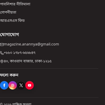
পাবলিশার নীতিমালা
গোপনীয়তা
আরএসএস ফিড
যোগাযোগ
magazine.anannya@gmail.com
+৮৮০ ১৭৮৭-৬৫৬৮৪৭
৪০, কাওরান বাজার, ঢাকা-১২১৫
ফলো করুন
© ২০২৬ পাক্ষিক অনন্যা