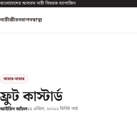
বাংলাদেশের অন্যতম নারী বিষয়ক ম্যাগাজিন
নারী
জীবনযাপন
স্বাস্থ্য
খাবার-দাবার
ফ্রুট কাস্টার্ড
আইরিন আঁচল
১৫ এপ্রিল, ২০২১
১
মিনিট পাঠ