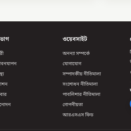
িভাগ
ওয়েবসাইট
রী
অনন্যা সম্পর্কে
ীবনযাপন
যোগাযোগ
্থ্য
সম্পাদকীয় নীতিমালা
যাশন
সংশোধন নীতিমালা
বার
পাবলিশার নীতিমালা
িনোদন
গোপনীয়তা
আরএসএস ফিড