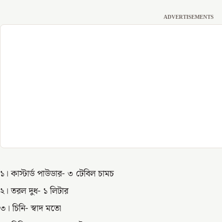
ADVERTISEMENTS
১। কাস্টার্ড পাউডার- ৩ টেবিল চামচ
২। তরল দুধ- ১ লিটার
৩। চিনি- স্বাদ মতো