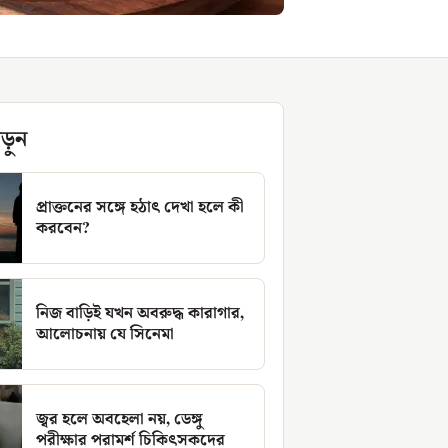
ড়ুন
প্রাক্তনের সঙ্গে হঠাৎ দেখা হলে কী
করবেন?
নিজ বাড়িই যখন অবরুদ্ধ কারাগার,
আলোচনায় যে সিনেমা
জ্বর হলে অবহেলা নয়, ডেঙ্গু
পরীক্ষার পরামর্শ চিকিৎসকদের