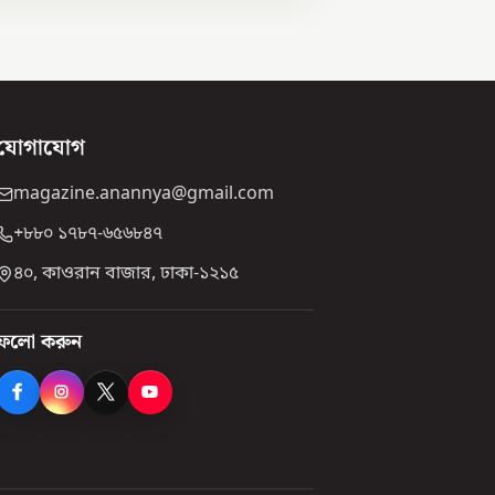
যোগাযোগ
magazine.anannya@gmail.com
+৮৮০ ১৭৮৭-৬৫৬৮৪৭
৪০, কাওরান বাজার, ঢাকা-১২১৫
ফলো করুন