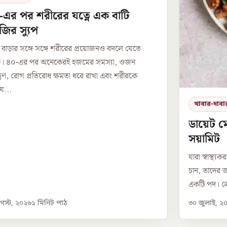
-এর পর শরীরের যত্নে এক বাটি
ির স্যুপ
 বাড়ার সঙ্গে সঙ্গে শরীরের প্রয়োজনও বদলে যেতে
ে। ৪০-এর পর অনেকেরই হজমের সমস্যা, ওজন
ন্ত্রণ, রোগ প্রতিরোধ ক্ষমতা ধরে রাখা এবং শরীরকে
য...
খাবার-দাবা
ডায়েট ম
সয়ামিট
যারা স্বাস্থ
চান, তাদের জ
একটি পদ। লে
স্ট, ২০২৬
১
মিনিট পাঠ
৩০ জুলাই, ২