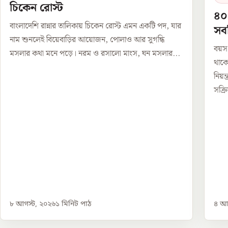
চিকেন রোস্ট
৪০
বাংলাদেশি রান্নার তালিকায় চিকেন রোস্ট এমন একটি পদ, যার
সবজ
নাম শুনলেই বিয়েবাড়ির আয়োজন, পোলাও আর সুগন্ধি
বয়স
মসলার কথা মনে পড়ে। নরম ও রসালো মাংস, ঘন মসলার...
থাক
নিয়
সক্রি
৮ আগস্ট, ২০২৬
১
মিনিট পাঠ
৪ আগ