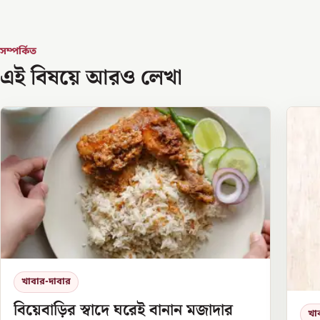
সম্পর্কিত
এই বিষয়ে আরও লেখা
খাবার-দাবার
বিয়েবাড়ির স্বাদে ঘরেই বানান মজাদার
খা