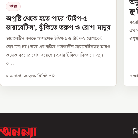
অন
স্বাস্থ্য
ফ্লু
অপুষ্টি থেকে হতে পারে ‘টাইপ-৫
করোন
ডায়াবেটিস’, ঝুঁকিতে তরুণ ও রোগা মানুষ
এমআর
ডায়াবেটিস বলতে সাধারণত টাইপ-১ ও টাইপ-২ রোগকেই
ওষুধ 
বোঝানো হয়। তবে এর বাইরে গর্ভকালীন ডায়াবেটিসসহ আরও
কয়েক ধরনের রোগ রয়েছে। এবার চিকিৎসাবিজ্ঞানে নতুন
ক...
৮ আগস্ট, ২০২৬
১
মিনিট পাঠ
৮ আগ
ব