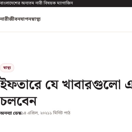
বাংলাদেশের অন্যতম নারী বিষয়ক ম্যাগাজিন
নারী
জীবনযাপন
স্বাস্থ্য
স্বাস্থ্য
ইফতারে যে খাবারগুলো 
চলবেন
অনন্যা ডেস্ক
১৪ এপ্রিল, ২০২১
১
মিনিট পাঠ