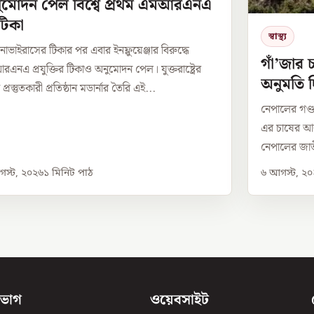
ুমোদন পেল বিশ্বে প্রথম এমআরএনএ
 টিকা
স্বাস্থ্য
াভাইরাসের টিকার পর এবার ইনফ্লুয়েঞ্জার বিরুদ্ধে
গাঁ’জার 
এনএ প্রযুক্তির টিকাও অনুমোদন পেল। যুক্তরাষ্ট্রের
অনুমতি দ
প্রস্তুতকারী প্রতিষ্ঠান মডার্নার তৈরি এই...
নেপালের গণ্ড
এর চাষের আন
নেপালের জাত
স্ট, ২০২৬
১
মিনিট পাঠ
৬ আগস্ট, ২
িভাগ
ওয়েবসাইট