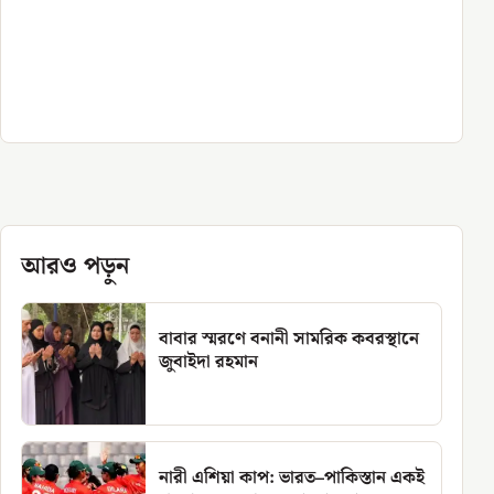
আরও পড়ুন
বাবার স্মরণে বনানী সামরিক কবরস্থানে
জুবাইদা রহমান
নারী এশিয়া কাপ: ভারত–পাকিস্তান একই