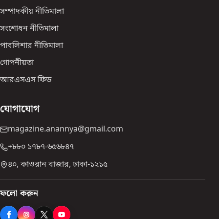
সম্পাদকীয় নীতিমালা
সংশোধন নীতিমালা
পাবলিশার নীতিমালা
গোপনীয়তা
আরএসএস ফিড
যোগাযোগ
magazine.anannya@gmail.com
+৮৮০ ১৭৮৭-৬৫৬৮৪৭
৪০, কাওরান বাজার, ঢাকা-১২১৫
ফলো করুন