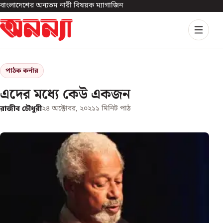
বাংলাদেশের অন্যতম নারী বিষয়ক ম্যাগাজিন
পাঠক কর্নার
এদের মধ্যে কেউ একজন
রাজীব চৌধুরী
২৪ অক্টোবর, ২০২১
১
মিনিট পাঠ