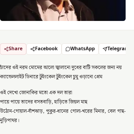
Share
Facebook
WhatsApp
Telegram
চাঁদের ওই নরম মোমের আলো জ্বালানো দুধের বাটি সকলের জন্য নয়
ক্যান্ডেললাইট ডিনারে টুইংকেল টুইংকেল চুমু ওড়ানো প্রেম
ওই দেখো জোনাকির মতো এক দল তারা
পায়ে পায়ে তাদের বসতবাড়ি, হাড়িতে জিয়ল মাছ
উঠোন-গোয়াল-বাঁশঝাড়, পুকুর-ধানের গোলা-খরের মিনার, বেল গাছ-
নুড়িপাথর।