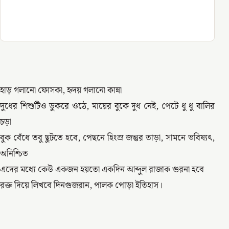
হাড় গলানো ফোসকা, হৃদয় গলানো কান্না
দুধের শিশুটিও ডুকরে ওঠে, মায়ের বুকে দুধ নেই, পেটে ধু ধু বালির
চড়া
বুক বেঁধে তবু ছুটতে হবে, পেছনে হিংস্র জন্তুর তাড়া, সামনে ভবিষ্যৎ,
অনিশ্চিত
এদের মধ্যে কেউ একজন হয়তো একদিন আব্দুল রাজাক গুরনা হবে
রক্ত দিয়ে লিখবে দিনগুজরান, পালক পোড়া ইতিহাস।