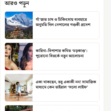
আরও পড়ুন
গাঁ’জার চাষ ও চিকিৎসায় ব্যবহারে
অনুমতি দিল নেপালের গণ্ডকী প্রদেশ
কারিনা–বিপাশার কথিত ‘চড়কাণ্ড’:
পুরোনো বিতর্কে নতুন আলোচনা
একা থাকছেন, তবু একাকী নন! সামাজিক
মাধ্যমে কেন ভাইরাল ‘সলো লাইফ’