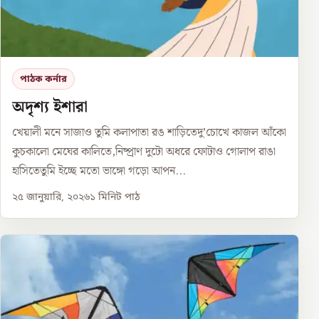
পাঠক কর্নার
অদৃশ্য ইশারা
খেয়ালী মনে সাজাও তুমি কলাপাতা রঙ শাড়িতেদু’চোখে কাজল আঁকো
কুচকালো মেঘের কালিতে,নিষ্প্রাণ দুটো অধরে ফোটাও গোলাপ রাঙা
হাসিতেতুমি ইচ্ছে মতো ভাঙ্গো গড়ো আপন...
২৫ জানুয়ারি, ২০২৬
১
মিনিট পাঠ