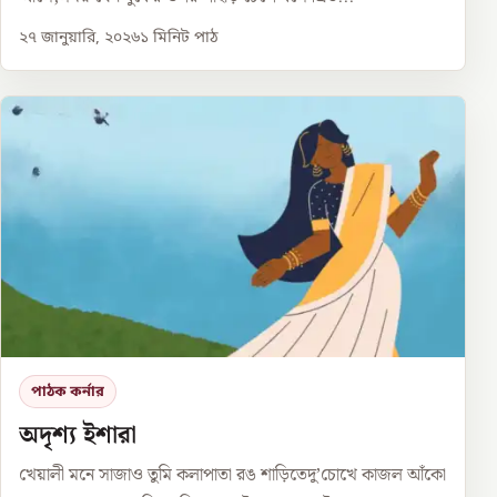
২৭ জানুয়ারি, ২০২৬
১
মিনিট পাঠ
পাঠক কর্নার
অদৃশ্য ইশারা
খেয়ালী মনে সাজাও তুমি কলাপাতা রঙ শাড়িতেদু’চোখে কাজল আঁকো