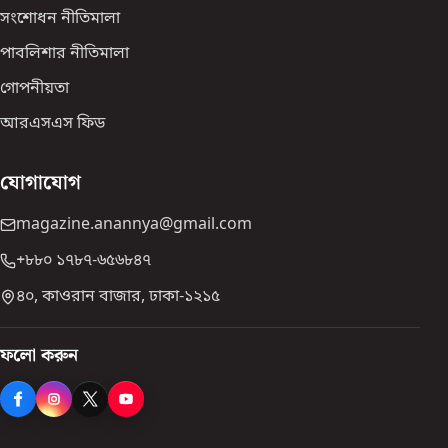
সংশোধন নীতিমালা
পাবলিশার নীতিমালা
গোপনীয়তা
আরএসএস ফিড
যোগাযোগ
magazine.anannya@gmail.com
+৮৮০ ১৭৮৭-৬৫৬৮৪৭
৪০, কাওরান বাজার, ঢাকা-১২১৫
ফলো করুন