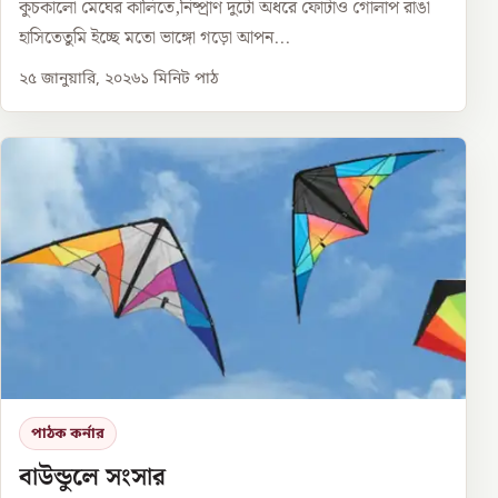
কুচকালো মেঘের কালিতে,নিষ্প্রাণ দুটো অধরে ফোটাও গোলাপ রাঙা
হাসিতেতুমি ইচ্ছে মতো ভাঙ্গো গড়ো আপন...
২৫ জানুয়ারি, ২০২৬
১
মিনিট পাঠ
পাঠক কর্নার
বাউন্ডুলে সংসার