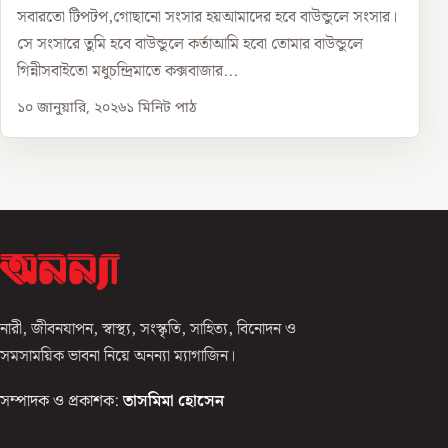
সবারতো টিপটপ,গোছানো সংসার হয়আমাদের হবে বাউন্ডুলে সংসার।
সে সংসারে তুমি হবে বাউন্ডুলে কর্তাআমি হবো তোমার বাউন্ডুলে
গিন্নীসবাইতো মধুচন্দ্রিমাতে কক্সবাজার...
১০ জানুয়ারি, ২০২৬
১
মিনিট পাঠ
নারী, জীবনযাপন, স্বাস্থ্য, সংস্কৃতি, সাহিত্য, বিনোদন ও
সমসাময়িক ভাবনা নিয়ে অনন্যা ম্যাগাজিন।
সম্পাদক ও প্রকাশক:
তাসমিমা হোসেন