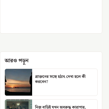
আরও পড়ুন
প্রাক্তনের সঙ্গে হঠাৎ দেখা হলে কী
করবেন?
নিজ বাড়িই যখন অবরুদ্ধ কারাগার,