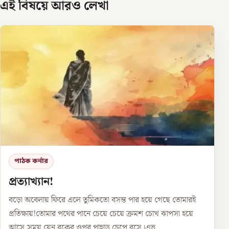
এই বিষয়ে আরও লেখা
পাঠক কর্নার
প্রত্যাখ্যান!
বড়ো অবেলায় ফিরে এলে তুমিকতো বসন্ত পার হয়ে গেছে তোমারই
প্রতিক্ষায়!তোমার পথের পানে চেয়ে চেয়ে ক্রমশ চোখ ঝাপসা হয়ে
আসে,সময় যেন বুকের ওপর পাহাড় চেপে বসে।এভ...