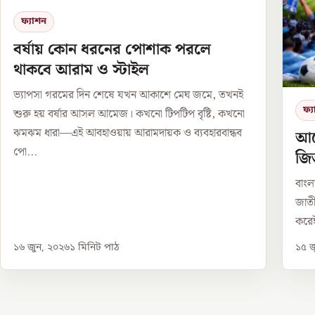
ফ্যাশন
বর্ষায় কোন ধরনের পোশাক পরলে
থাকবে আরাম ও স্টাইল
ভ্যাপসা গরমের দিন শেষে যখন আকাশে মেঘ জমে, তখনই
ফ্
শুরু হয় বর্ষার আসল আমেজ। কখনো টিপটিপ বৃষ্টি, কখনো
ঝমঝম ধারা—এই আবহাওয়ায় আরামদায়ক ও ব্যবহারবান্ধব
আর্
পো...
জি
বাংল
জাতী
করেই
১৬ জুন, ২০২৬
১
মিনিট পাঠ
১৫ জ