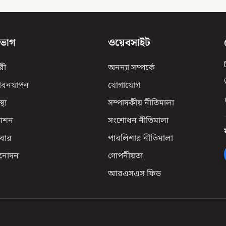
িভাগ
ওয়েবসাইট
রী
অনন্যা সম্পর্কে
ীবনযাপন
যোগাযোগ
্থ্য
সম্পাদকীয় নীতিমালা
যাশন
সংশোধন নীতিমালা
বার
পাবলিশার নীতিমালা
িনোদন
গোপনীয়তা
আরএসএস ফিড