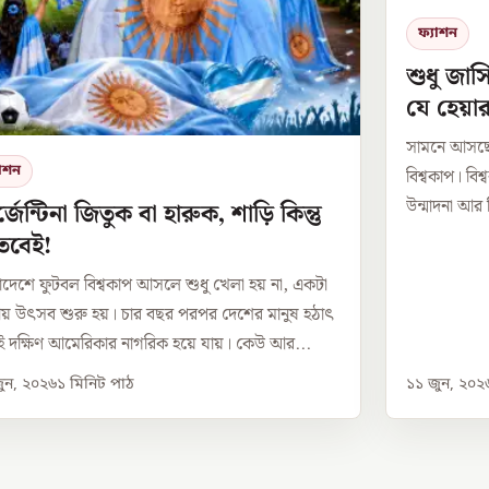
ফ্যাশন
শুধু জার্
যে হেয়া
সামনে আসছে
যাশন
বিশ্বকাপ। বি
উন্মাদনা আর 
জেন্টিনা জিতুক বা হারুক, শাড়ি কিন্তু
তবেই!
াদেশে ফুটবল বিশ্বকাপ আসলে শুধু খেলা হয় না, একটা
য় উৎসব শুরু হয়। চার বছর পরপর দেশের মানুষ হঠাৎ
 দক্ষিণ আমেরিকার নাগরিক হয়ে যায়। কেউ আর...
ুন, ২০২৬
১
মিনিট পাঠ
১১ জুন, ২০২