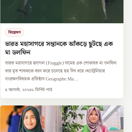
বিশ্লেষণ
ভারত মহাসাগরে সন্তানকে আঁকড়ে ছুটছে এক
মা ডলফিন
ভারত মহাসাগরে ফ্র্যাগল (Fraggle) নামের এক শোকাহত মা ডলফিন
তার মৃত শাবককে বহন করে চলেছে ছয় দিন ধরে।অস্ট্রেলিয়ার
সংরক্ষণবিষয়ক প্রতিষ্ঠান Geographe Ma...
৫ আগস্ট, ২০২৬
১
মিনিট পাঠ