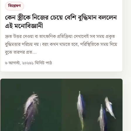
বিশ্লেষণ
কেন স্ত্রীকে নিজের চেয়ে বেশি বুদ্ধিমান বললেন
এই মনোবিজ্ঞানী
দ্রুত উত্তর দেওয়া বা তাৎক্ষণিক প্রতিক্রিয়া দেখানোই সব সময় প্রকৃত
বুদ্ধিমত্তার পরিচয় নয়। বরং কখন থামতে হবে, পরিস্থিতিকে সময় দিয়ে
বুঝে তারপর প্রত...
৬ আগস্ট, ২০২৬
১
মিনিট পাঠ