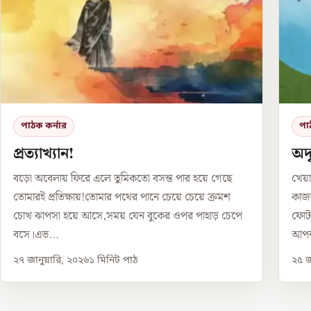
পাঠক কর্নার
পা
প্রত্যাখ্যান!
অদৃ
বড়ো অবেলায় ফিরে এলে তুমিকতো বসন্ত পার হয়ে গেছে
খেয়া
তোমারই প্রতিক্ষায়!তোমার পথের পানে চেয়ে চেয়ে ক্রমশ
কাজল
চোখ ঝাপসা হয়ে আসে,সময় যেন বুকের ওপর পাহাড় চেপে
ফোটা
বসে।এভ...
আপন
২৭ জানুয়ারি, ২০২৬
১
মিনিট পাঠ
২৫ জ