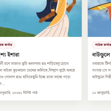
ঠক কর্নার
পাঠক কর্না
শ্য ইশারা
বাউন্ডুল
লী মনে সাজাও তুমি কলাপাতা রঙ শাড়িতেদু’চোখে
সবারতো টিপ
 আঁকো কুচকালো মেঘের কালিতে,নিষ্প্রাণ দুটো অধরে
সংসার।সে সং
ও গোলাপ রাঙা হাসিতেতুমি ইচ্ছে মতো ভাঙ্গো গড়ো
বাউন্ডুলে গিন
...
ানুয়ারি, ২০২৬
১
মিনিট পাঠ
১০ জানুয়ারি