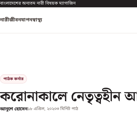
বাংলাদেশের অন্যতম নারী বিষয়ক ম্যাগাজিন
নারী
জীবনযাপন
স্বাস্থ্য
পাঠক কর্নার
করোনাকালে নেতৃত্বহীন 
আনুশে হোসেন
১৮ এপ্রিল, ২০২০
৩
মিনিট পাঠ