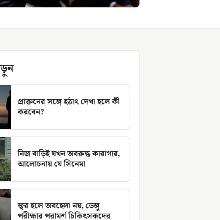
ড়ুন
প্রাক্তনের সঙ্গে হঠাৎ দেখা হলে কী
করবেন?
নিজ বাড়িই যখন অবরুদ্ধ কারাগার,
আলোচনায় যে সিনেমা
জ্বর হলে অবহেলা নয়, ডেঙ্গু
পরীক্ষার পরামর্শ চিকিৎসকদের