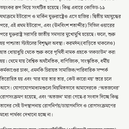
ভয়ংকর রূপ নিয়ে সংঘটিত হয়েছে। কিন্তু এবারে কোভিড-১৯
যথাক্রমে ইউরোপ ও মার্কিন যুক্তরাষ্ট্রেও এসে হাজির। দ্বিতীয় মহাযুদ্ধের
পরে, এই প্রথম ইউরোপ, এবং (ঊনবিংশ শতাব্দীর) সিভিল ওয়ারের
পরে যুক্তরাষ্ট্র সরাসরি জাতীয় সমস্যার মুখোমুখি হয়েছে। ফলে, শুরু
হয় পাশ্চাত্য স্টাইলের বিশৃঙ্খল অবস্থা। করমর্দন/(বাড়িতে থাকলেও)
হাত ধোয়াধুয়ি থেকে শুরু করে পৃথিবী নামক গ্রহকে ‘লকডাউন’ করা
হয়। থেমে যায় বৈশ্বিক অর্থনৈতিক, বাণিজ্যিক, সাংস্কৃতিক, ধর্মীয়
কর্মকাণ্ডের চাকা, এমনকি চিরায়ত সামাজিক/পারিবারিক সম্পর্ক
তিরোহিত হয় এবং ‘যার যার তার তার, কেউ কারো নয়’ স্তরে চলে
আসে। যোগাযোগমাধ্যমগুলো নিয়মিতভাবে আমাদেরকে :‘অতজনের’
রোগসংক্রমণ হয়েছে, এবং ‘অতজন’ মারা গেছে-র সংবাদ দিচ্ছে কিন্তু
তাদের সেই উপস্থাপনায় রোগনির্ণয়/ডায়াগনসিস ও রোগসংক্রমণের
মধ্যে পার্থক্য দেখানো হচ্ছে না।