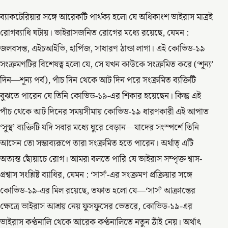
ব্যাকটেরিয়ার সঙ্গে আরেকটি পার্থক্য হলো যে অধিকাংশ ভাইরাস মাত্রই
রোগব্যাধি ঘটায়। ভাইরাসজনিত রোগের মধ্যে রয়েছে, যেমন :
জলবসন্ত, এইচআইভি, হার্পিজ, সাধারণ ঠান্ডা লাগা। এই কোভিড-১৯
সংক্রমণটির বিশেষত্ব হলো যে, সে যখন কাউকে সংক্রমিত করে (‘শূন্য’
দিন—শূন্য পর্ব), পাঁচ দিন থেকে আট দিন পরে সংক্রমিত ব্যক্তিটি
বুঝতে পারেন যে তিনি কোভিড-১৯-এর শিকার হয়েছেন। কিন্তু এই
পাঁচ থেকে আট দিনের সময়সীমায় কোভিড-১৯ ধারণকারী এই আপাত
‘সুস্থ’ ব্যক্তিটি যদি সবার মধ্যে ঘুরে বেড়ান—যাদের সংস্পর্শে তিনি
আসেন তো সম্ভাব্যরূপে তারা সংক্রমিত হতে পারেন। অর্থাত্ এটি
অত্যন্ত ছোঁয়াচে রোগ। আমরা বলতে পারি যে ভাইরাস সম্পৃক্ত শ্বাস-
প্রশ্বাস সংশ্লিষ্ট ব্যাধির, যেমন : ‘সার্স’-এর সংক্রমণ প্রক্রিয়ার সঙ্গে
কোভিড-১৯-এর মিল রয়েছে, তফাত হলো যে—‘সার্স’ আক্রান্তের
ক্ষেত্রে ভাইরাস আশ্রয় নেয় ফুসফুসের ভেতরে, কোভিড-১৯-এর
ভাইরাস কণ্ঠনালি থেকে আরেক কণ্ঠনালিতে নতুন ঠাঁই নেয়। অর্থাৎ