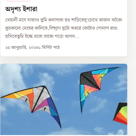
অদৃশ্য ইশারা
খেয়ালী মনে সাজাও তুমি কলাপাতা রঙ শাড়িতেদু’চোখে কাজল আঁকো
কুচকালো মেঘের কালিতে,নিষ্প্রাণ দুটো অধরে ফোটাও গোলাপ রাঙা
হাসিতেতুমি ইচ্ছে মতো ভাঙ্গো গড়ো আপন...
২৫ জানুয়ারি, ২০২৬
১
মিনিট পাঠ