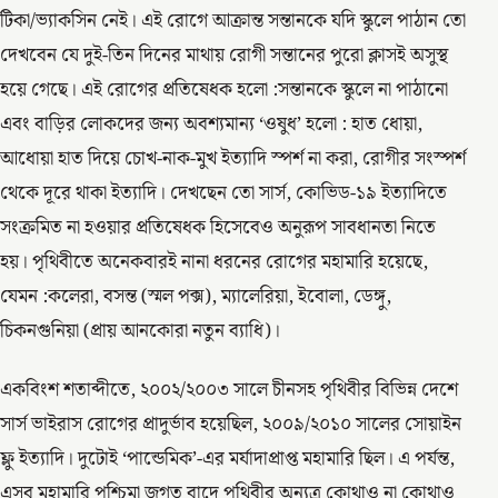
টিকা/ভ্যাকসিন নেই। এই রোগে আক্রান্ত সন্তানকে যদি স্কুলে পাঠান তো
দেখবেন যে দুই-তিন দিনের মাথায় রোগী সন্তানের পুরো ক্লাসই অসুস্থ
হয়ে গেছে। এই রোগের প্রতিষেধক হলো :সন্তানকে স্কুলে না পাঠানো
এবং বাড়ির লোকদের জন্য অবশ্যমান্য ‘ওষুধ’ হলো : হাত ধোয়া,
আধোয়া হাত দিয়ে চোখ-নাক-মুখ ইত্যাদি স্পর্শ না করা, রোগীর সংস্পর্শ
থেকে দূরে থাকা ইত্যাদি। দেখছেন তো সার্স, কোভিড-১৯ ইত্যাদিতে
সংক্রমিত না হওয়ার প্রতিষেধক হিসেবেও অনুরূপ সাবধানতা নিতে
হয়। পৃথিবীতে অনেকবারই নানা ধরনের রোগের মহামারি হয়েছে,
যেমন :কলেরা, বসন্ত (স্মল পক্স), ম্যালেরিয়া, ইবোলা, ডেঙ্গু,
চিকনগুনিয়া (প্রায় আনকোরা নতুন ব্যাধি)।
একবিংশ শতাব্দীতে, ২০০২/২০০৩ সালে চীনসহ পৃথিবীর বিভিন্ন দেশে
সার্স ভাইরাস রোগের প্রাদুর্ভাব হয়েছিল, ২০০৯/২০১০ সালের সোয়াইন
ফ্লু ইত্যাদি। দুটোই ‘পান্ডেমিক’-এর মর্যাদাপ্রাপ্ত মহামারি ছিল। এ পর্যন্ত,
এসব মহামারি পশ্চিমা জগত্ বাদে পৃথিবীর অন্যত্র কোথাও না কোথাও