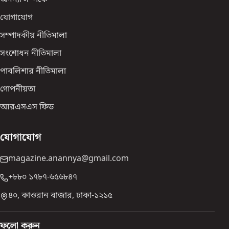
অনন্যা সম্পর্কে
যোগাযোগ
সম্পাদকীয় নীতিমালা
সংশোধন নীতিমালা
পাবলিশার নীতিমালা
গোপনীয়তা
আরএসএস ফিড
যোগাযোগ
magazine.anannya@gmail.com
+৮৮০ ১৭৮৭-৬৫৬৮৪৭
৪০, কাওরান বাজার, ঢাকা-১২১৫
ফলো করুন