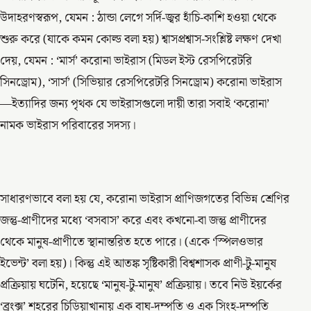
উদাহরণস্বরূপ, যেমন : ঠান্ডা লেগে সর্দি-জ্বর হাঁচি-কাশি হওয়া থেকে
শুরু করে (যাকে কমন কোল্ড বলা হয়) শ্বাসপ্রশ্বাস-সংশ্লিষ্ট লক্ষণ দেখা
দেয়, যেমন : ‘মার্স’ করোনা ভাইরাস (মিডল ইস্ট রেসপিরেটরি
সিনড্রোম), ‘সার্স’ (সিভিয়ার রেসপিরেটরি সিনড্রোম) করোনা ভাইরাস
—ইত্যাদির জন্য পৃথক যে ভাইরাসগুলো দায়ী তারা সবাই ‘করোনা’
নামক ভাইরাস পরিবারের সদস্য।
সাধারণভাবে বলা হয় যে, করোনা ভাইরাস প্রাণিজগতের বিভিন্ন শ্রেণির
জন্তু-প্রাণীদের মধ্যে ‘বসবাস’ করে এবং কখনো-বা জন্তু প্রাণীদের
থেকে মানুষ-প্রাণীতে স্থানান্তরিত হতে পারে। (একে ‘স্পিলওভার
ইভেন্ট’ বলা হয়)। কিন্তু এই আতঙ্ক সৃষ্টিকারী বিশ্বশাসক প্রাণী-টু-মানুষ
প্রক্রিয়ায় ঘটেনি, হয়েছে ‘মানুষ-টু-মানুষ’ প্রক্রিয়ায়। তবে নিউ ইয়র্কের
‘ব্রংক্স’ শহরের চিড়িয়াখানায় এক বাঘ-দম্পতি ও এক সিংহ-দম্পতি