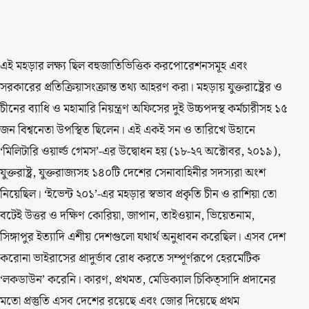
এই মহড়ার লক্ষ্য ছিল বহুজাতিভিত্তিক করপোরেশনসমূহ এবং
সরকারের প্রতিক্রিয়াসংক্রান্ত তথ্য আহরণ করা। মহড়ায় যুক্তরাষ্ট্রের ও
চীনের ব্যাধি ও মহামারি নিয়ন্ত্রণ অফিসের দুই উচ্চপদস্থ কর্মচারীসহ ১৫
জন বিশ্বনেতা উপস্থিত ছিলেন। এই একই সন ও তারিখে উহানে
‘মিলিটারি ওয়ার্ল্ড গেমস’-এর উদ্বোধন হয় (১৮-২৭ অক্টোবর, ২০১৯),
যুক্তরাষ্ট্র, যুক্তরাজ্যসহ ১৪০টি দেশের সেনাবাহিনীর সদস্যরা অংশ
নিয়েছিল। ‘ইভেন্ট ২০১’-এর মহড়ার স্বভাব প্রকৃতি চীন ও রাশিয়া তো
বটেই উত্তর ও দক্ষিণ কোরিয়া, জাপান, তাইওয়ান, ভিয়েতনাম,
সিঙ্গাপুর ইত্যাদি এশীয় দেশগুলো যথার্থ অনুধাবন করেছিল। এসব দেশ
করোনা ভাইরাসের প্রাদুর্ভাব রোধ করতে সম্পূর্ণরূপে হেরমেটিক
‘লকডাউন’ করেনি। কারণ, প্রথমত, মেডিক্যাল চিকিত্সাদি প্রদানের
মতো প্রস্তুতি এসব দেশের রয়েছে এবং জোর দিয়েছে প্রথম