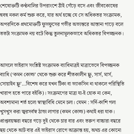
শেষোক্তটি কণ্ঠনালির উপরাংশে ঠাঁই গেঁড়ে বসে এবং জীবকোষের
হুবহু নকল কর্ম শুরু করে, যার অর্থ হচ্ছে যে সে অধিকতর সংক্রামক,
অপরদিকে প্রথমোক্তটি ফুসফুসের গভীর অভ্যন্তরে আস্তানা গাড়ে বলে
ততটা সংক্রামক নয় বটে কিন্তু তুলনামূলকভাবে অধিকতর বিপজ্জনক।
আসলে ভাইরাস সংশ্লিষ্ট সংক্রামক ব্যাধিমাত্রই মাত্রাভেদে বিপজ্জনক
ব্যাধি (‘কমন কোল্ড’ থেকে শুরু করে শীতকালীন ফ্লু, সার্স, মার্স,
সোয়াইন ফ্লু’…বিশেষ করে যখন টিকা বা ভ্যাকসিন না থাকলে পরিস্থিতি
খারাপ হতে পারে বইকি)। সংক্রমণের মাত্রা যা-ই হোক না কেন,
অবশ্যমান্য শর্ত হলো স্বাস্থ্যবিধি মেনে চলা। যেমন : সর্দি-কাশি গলা
খুসখুস করা জ্বরসর্বস্ব ঠান্ডা লাগার (কমন কোল্ড) কথাই ধরা যাক।
প্রাপ্তবয়স্করা বছরে গড়ে দুই থেকে চার বার এবং তরুণ বাচ্চারা বছরে
ছয় থেকে আট বার এই ভাইরাস রোগে আক্রান্ত হয়, অথচ এর কোনো