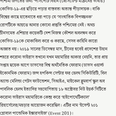
পশ্চিমা জগতের জন্য ‘পাসপোর্ট’বিহীন (প্রেসিডেন্ট মাক্রনের ভাষায়)
কোভিড-১৯-এর ছড়িয়ে পড়ার বাস্তবতা অত্যন্ত পীড়াদায়ক। বাকি
বিশ্বের কাছে হাতেনাতে ধরা পড়ে যে ‘সাংঘাতিক বিপজ্জনক’
রোগটিকে আয়ত্তে আনার কোনো প্রস্তুতি পশ্চিমের নেই। অথচ
চীনসমেত এশিয়ার কয়েকটি দেশ নিজস্ব কৌশল অবলম্বন করে
কোভিড-১৯কে মোকাবিলা করে ও করছে, সেসব কাহিনি কারো
অজ্ঞাত নয়। ২০১৯ সালের ডিসেম্বর মাস, চীনের হুবেই প্রদেশের উহান
শহরে করোনা ভাইরাস তখনো যখন মহামারির আকার নেয়নি, তার প্রায়
সপ্তাহ ছয়েক আগে ডাভসের বিশ্ব অর্থনৈতিক ফোরাম (ডাভস ওয়ার্ল্ড
ইকোনমিক ফোরাম) জন্স হপকিন্স সেন্টার ফর হেলথ সিকিউরিটি, বিল
অ্যান্ড মেলিন্ডা গেটস ফাউন্ডেশন, সিআইএ, মাইকেল ব্লুমবার্গ স্কুল অব
পাবলিক হেলথ ইত্যাদির সহযোগিতায় ১৮ অক্টোবর নিউ ইয়র্ক সিটিতে
করোনা ভাইরাস মহামারিকে কেন্দ্র করে ‘হাইপোথেটিক্যাল’
রিহার্সেলের/মহড়ার আয়োজন করেছিল। এটির নাম ‘ইভেন্ট ২০১
গ্লোবাল পান্ডেমিক ইক্সারসাইজ’ (Event 201)।