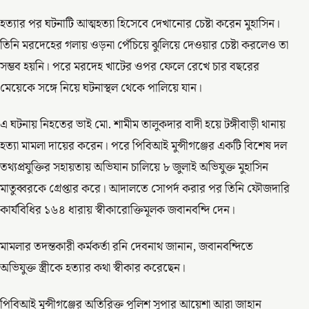
হত্যার পর ঘটনাটি আত্মহত্যা হিসেবে দেখানোর চেষ্টা করেন মুহাসিন।
তিনি মরদেহের গলায় ওড়না পেঁচিয়ে ঝুলিয়ে দেওয়ার চেষ্টা করলেও তা
সম্ভব হয়নি। পরে মরদেহ খাটের ওপর ফেলে রেখে চার বছরের
মেয়েকে সঙ্গে নিয়ে ঘটনাস্থল থেকে পালিয়ে যান।
এ ঘটনায় নিহতের ভাই মো. শামীম তালুকদার বাদী হয়ে টঙ্গীবাড়ী থানায়
হত্যা মামলা দায়ের করেন। পরে পিবিআই মুন্সীগঞ্জের একটি বিশেষ দল
তথ্যপ্রযুক্তির সহায়তায় অভিযান চালিয়ে ৮ জুলাই অভিযুক্ত মুহাসিন
মাতুব্বরকে গ্রেপ্তার করে। আদালতে সোপর্দ করার পর তিনি ফৌজদারি
কার্যবিধির ১৬৪ ধারায় স্বীকারোক্তিমূলক জবানবন্দি দেন।
মামলার তদন্তকারী কর্মকর্তা রনি দেবনাথ জানান, জবানবন্দিতে
অভিযুক্ত স্ত্রীকে হত্যার কথা স্বীকার করেছেন।
পিবিআই মুন্সীগঞ্জের অতিরিক্ত পুলিশ সুপার আয়েশা আরা জাহান