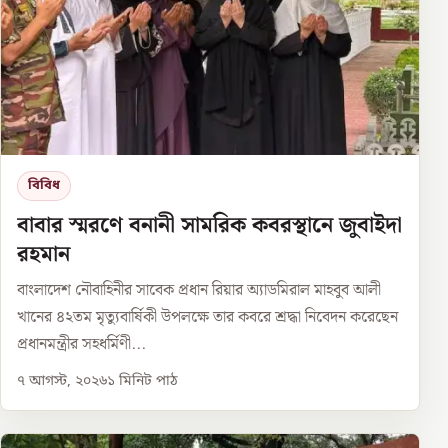
বিবিধ
বাবার স্মরণে বনানী সামরিক কবরস্থানে জুবাইদা
রহমান
বাংলাদেশ নৌবাহিনীর সাবেক প্রধান রিয়ার অ্যাডমিরাল মাহবুব আলী
খানের ৪২তম মৃত্যুবার্ষিকী উপলক্ষে তার কবরে শ্রদ্ধা নিবেদন করেছেন
প্রধানমন্ত্রীর সহধর্মিণী...
৭ আগস্ট, ২০২৬
১
মিনিট পাঠ