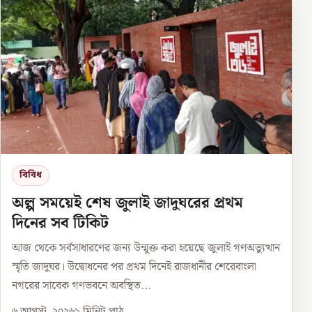
বিবিধ
অল্প সময়েই শেষ জুলাই জাদুঘরের প্রথম
দিনের সব টিকিট
আজ থেকে সর্বসাধারণের জন্য উন্মুক্ত করা হয়েছে জুলাই গণঅভ্যুত্থান
স্মৃতি জাদুঘর। উদ্বোধনের পর প্রথম দিনেই রাজধানীর শেরেবাংলা
নগরের সাবেক গণভবনে অবস্থিত...
৬ আগস্ট, ২০২৬
১
মিনিট পাঠ