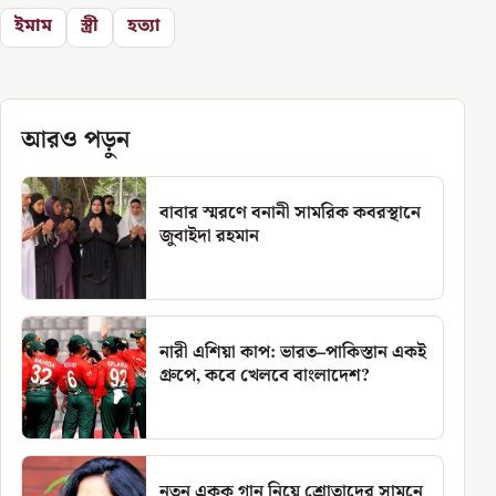
ইমাম
স্ত্রী
হত্যা
আরও পড়ুন
বাবার স্মরণে বনানী সামরিক কবরস্থানে
জুবাইদা রহমান
নারী এশিয়া কাপ: ভারত–পাকিস্তান একই
গ্রুপে, কবে খেলবে বাংলাদেশ?
নতুন একক গান নিয়ে শ্রোতাদের সামনে