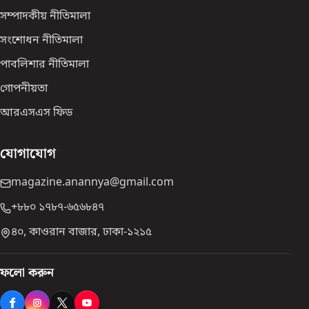
সম্পাদকীয় নীতিমালা
সংশোধন নীতিমালা
পাবলিশার নীতিমালা
গোপনীয়তা
আরএসএস ফিড
যোগাযোগ
magazine.anannya@gmail.com
+৮৮০ ১৭৮৭-৬৫৬৮৪৭
৪০, কাওরান বাজার, ঢাকা-১২১৫
ফলো করুন