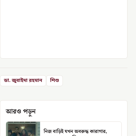
ডা. জুবাইদা রহমান
শিশু
আরও পড়ুন
নিজ বাড়িই যখন অবরুদ্ধ কারাগার,