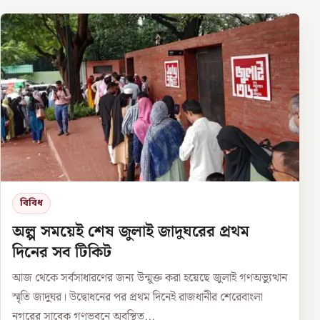
বিবিধ
অল্প সময়েই শেষ জুলাই জাদুঘরের প্রথম
দিনের সব টিকিট
আজ থেকে সর্বসাধারণের জন্য উন্মুক্ত করা হয়েছে জুলাই গণঅভ্যুত্থান
স্মৃতি জাদুঘর। উদ্বোধনের পর প্রথম দিনেই রাজধানীর শেরেবাংলা
নগরের সাবেক গণভবনে অবস্থিত...