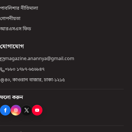
পাবলিশার নীতিমালা
গোপনীয়তা
আরএসএস ফিড
যোগাযোগ
magazine.anannya@gmail.com
+৮৮০ ১৭৮৭-৬৫৬৮৪৭
৪০, কাওরান বাজার, ঢাকা-১২১৫
ফলো করুন