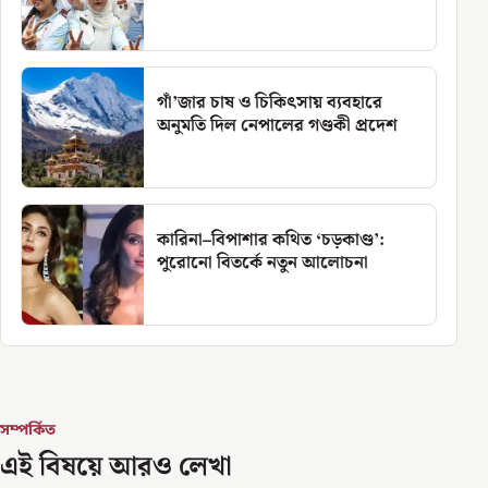
গাঁ’জার চাষ ও চিকিৎসায় ব্যবহারে
অনুমতি দিল নেপালের গণ্ডকী প্রদেশ
কারিনা–বিপাশার কথিত ‘চড়কাণ্ড’:
পুরোনো বিতর্কে নতুন আলোচনা
সম্পর্কিত
এই বিষয়ে আরও লেখা