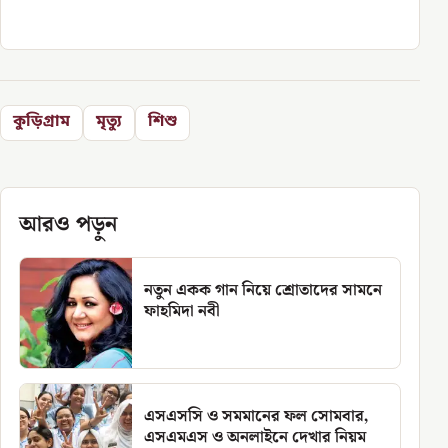
কুড়িগ্রাম
মৃত্যু
শিশু
আরও পড়ুন
নতুন একক গান নিয়ে শ্রোতাদের সামনে
ফাহমিদা নবী
এসএসসি ও সমমানের ফল সোমবার,
এসএমএস ও অনলাইনে দেখার নিয়ম