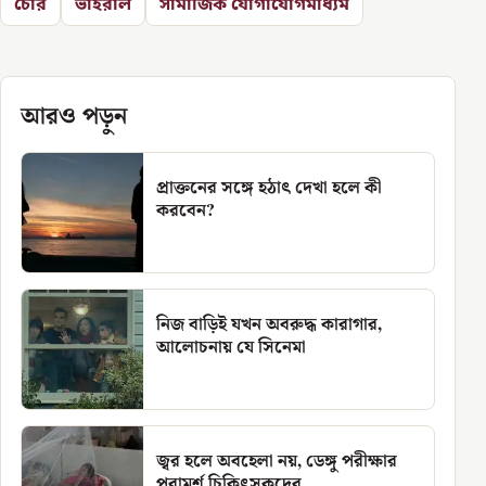
চোর
ভাইরাল
সামাজিক যোগাযোগমাধ্যম
আরও পড়ুন
প্রাক্তনের সঙ্গে হঠাৎ দেখা হলে কী
করবেন?
নিজ বাড়িই যখন অবরুদ্ধ কারাগার,
আলোচনায় যে সিনেমা
জ্বর হলে অবহেলা নয়, ডেঙ্গু পরীক্ষার
পরামর্শ চিকিৎসকদের