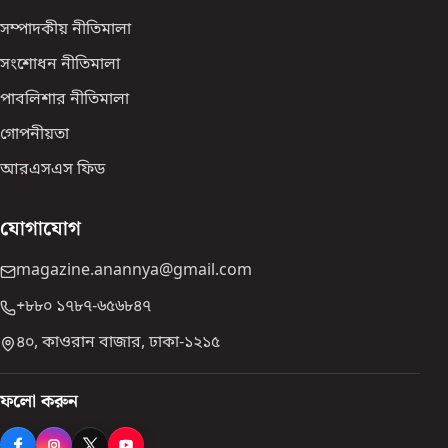
সম্পাদকীয় নীতিমালা
সংশোধন নীতিমালা
পাবলিশার নীতিমালা
গোপনীয়তা
আরএসএস ফিড
যোগাযোগ
magazine.anannya@gmail.com
+৮৮০ ১৭৮৭-৬৫৬৮৪৭
৪০, কাওরান বাজার, ঢাকা-১২১৫
ফলো করুন