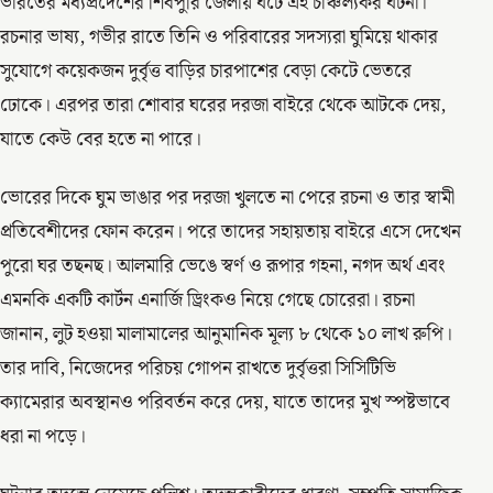
ভারতের মধ্যপ্রদেশের শিবপুরি জেলায় ঘটে এই চাঞ্চল্যকর ঘটনা।
রচনার ভাষ্য, গভীর রাতে তিনি ও পরিবারের সদস্যরা ঘুমিয়ে থাকার
সুযোগে কয়েকজন দুর্বৃত্ত বাড়ির চারপাশের বেড়া কেটে ভেতরে
ঢোকে। এরপর তারা শোবার ঘরের দরজা বাইরে থেকে আটকে দেয়,
যাতে কেউ বের হতে না পারে।
ভোরের দিকে ঘুম ভাঙার পর দরজা খুলতে না পেরে রচনা ও তার স্বামী
প্রতিবেশীদের ফোন করেন। পরে তাদের সহায়তায় বাইরে এসে দেখেন
পুরো ঘর তছনছ। আলমারি ভেঙে স্বর্ণ ও রূপার গহনা, নগদ অর্থ এবং
এমনকি একটি কার্টন এনার্জি ড্রিংকও নিয়ে গেছে চোরেরা। রচনা
জানান, লুট হওয়া মালামালের আনুমানিক মূল্য ৮ থেকে ১০ লাখ রুপি।
তার দাবি, নিজেদের পরিচয় গোপন রাখতে দুর্বৃত্তরা সিসিটিভি
ক্যামেরার অবস্থানও পরিবর্তন করে দেয়, যাতে তাদের মুখ স্পষ্টভাবে
ধরা না পড়ে।