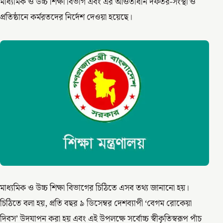
মাধ্যমিক ও উচ্চ শিক্ষা বিভাগ এবং এর আওতাধীন দফতর-সংস্থা ও
প্রতিষ্ঠানে কর্মরতদের নির্দেশ দেওয়া হয়েছে।
মাধ্যমিক ও উচ্চ শিক্ষা বিভাগের চিঠিতে এসব তথ্য জানানো হয়।
চিঠিতে বলা হয়, প্রতি বছর ৯ ডিসেম্বর দেশব্যাপী ‘বেগম রোকেয়া
দিবস’ উদযাপন করা হয় এবং এই উপলক্ষে সর্বোচ্চ স্বীকৃতিস্বরূপ পাঁচ