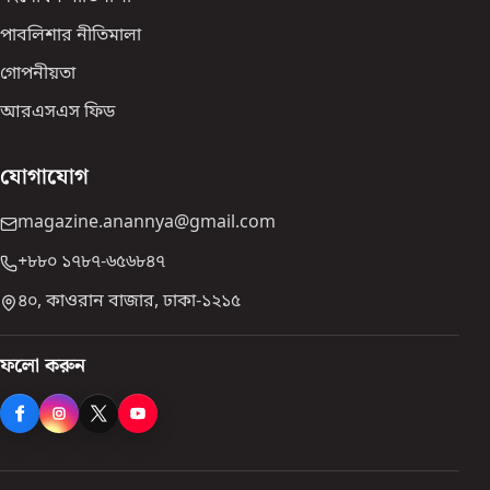
পাবলিশার নীতিমালা
গোপনীয়তা
আরএসএস ফিড
যোগাযোগ
magazine.anannya@gmail.com
+৮৮০ ১৭৮৭-৬৫৬৮৪৭
৪০, কাওরান বাজার, ঢাকা-১২১৫
ফলো করুন