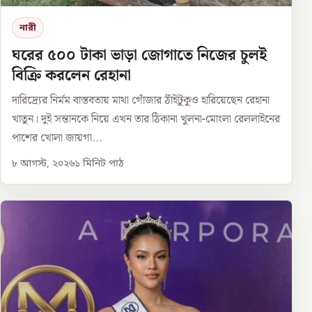
নারী
ঘরের ৫০০ টাকা ভাড়া জোগাতে নিজের চুলই
বিক্রি করলেন রেহানা
দারিদ্র্যের নির্মম বাস্তবতায় মাথা গোঁজার ঠাঁইটুকুও হারিয়েছেন রেহানা
খাতুন। দুই সন্তানকে নিয়ে এখন তার ঠিকানা খুলনা-মোংলা রেললাইনের
পাশের খোলা জায়গা...
৮ আগস্ট, ২০২৬
১
মিনিট পাঠ