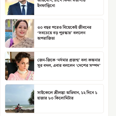
অভিযোগ, চাপে ফিফা সভাপতি
ইনফান্তিনো
৩০ বছর পরেও বিয়েকেই জীবনের
‘সবচেয়ে বড় পুরস্কার’ বললেন
অপরাজিতা
জেন-জিকে ‘নর্দমার প্রজন্ম’ বলা কঙ্গনার
সুর বদল, এবার বললেন ‘দেশের সম্পদ’
সাইকেলে শ্রীলঙ্কা অভিযান, ১২ দিনে ১
হাজার ৮০ কিলোমিটার