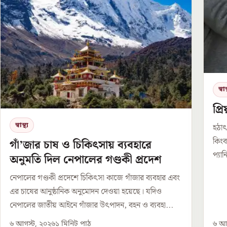
স্বাস্
প্
স্বাস্থ্য
হঠাৎ
কিংব
গাঁ’জার চাষ ও চিকিৎসায় ব্যবহারে
প্যা
অনুমতি দিল নেপালের গণ্ডকী প্রদেশ
নেপালের গণ্ডকী প্রদেশে চিকিৎসা কাজে গাঁজার ব্যবহার এবং
এর চাষের আনুষ্ঠানিক অনুমোদন দেওয়া হয়েছে। যদিও
নেপালের জাতীয় আইনে গাঁজার উৎপাদন, বহন ও ব্যবহা...
৬ আগস্ট, ২০২৬
১
মিনিট পাঠ
৬ আগ