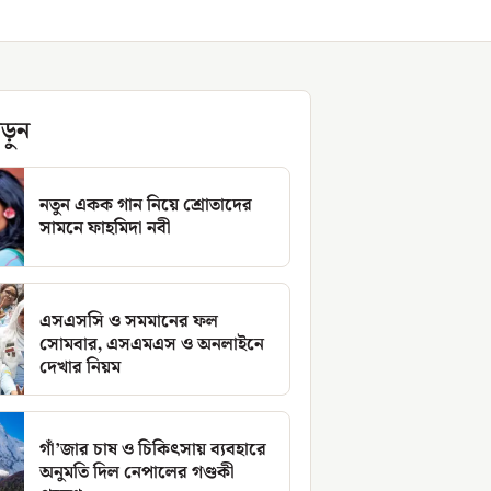
ড়ুন
নতুন একক গান নিয়ে শ্রোতাদের
সামনে ফাহমিদা নবী
এসএসসি ও সমমানের ফল
সোমবার, এসএমএস ও অনলাইনে
দেখার নিয়ম
গাঁ’জার চাষ ও চিকিৎসায় ব্যবহারে
অনুমতি দিল নেপালের গণ্ডকী