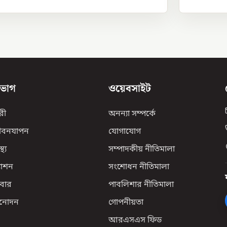
িভাগ
ওয়েবসাইট
রী
অনন্যা সম্পর্কে
ীবনযাপন
যোগাযোগ
্থ্য
সম্পাদকীয় নীতিমালা
যাশন
সংশোধন নীতিমালা
বার
পাবলিশার নীতিমালা
িনোদন
গোপনীয়তা
আরএসএস ফিড