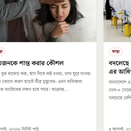
থ্য
স্বাস্থ্য
রিয়জনকে শান্ত করার কৌশল
বদলেছে 
এর আধি
 বুক ধড়ফড় করা, শ্বাস নিতে কষ্ট হওয়া, মাথা ঘুরে যাওয়া
া কোনো কারণ ছাড়াই তীব্র মৃত্যুভয়- এমন অভিজ্ঞতা
বাংলাদেশে এ ব
নিক অ্যাটাকের লক্ষণ হতে পারে। আক্রান্ত...
ডেন-৩ সেরোট
সবচেয়ে বেশি
স্ট, ২০২৬
১
মিনিট পাঠ
৪ আগস্ট, ২