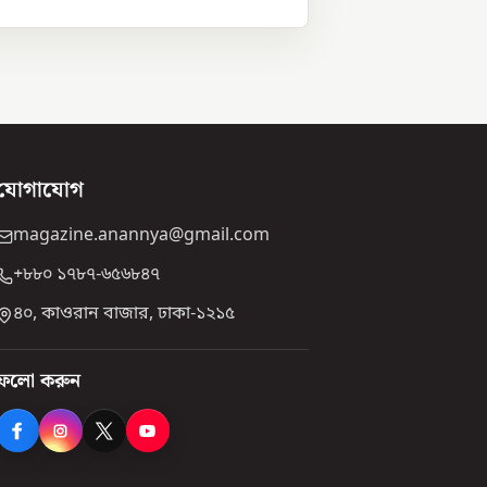
যোগাযোগ
magazine.anannya@gmail.com
+৮৮০ ১৭৮৭-৬৫৬৮৪৭
৪০, কাওরান বাজার, ঢাকা-১২১৫
ফলো করুন