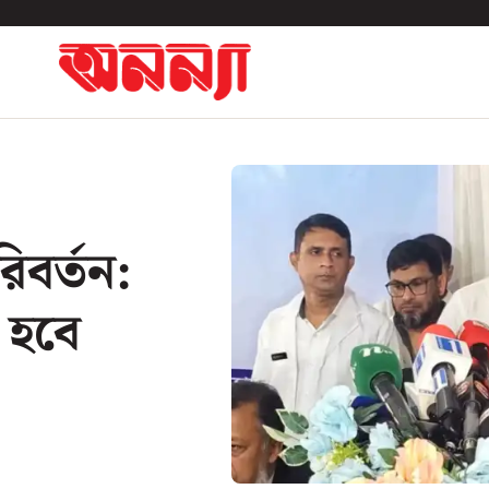
িবর্তন:
 হবে