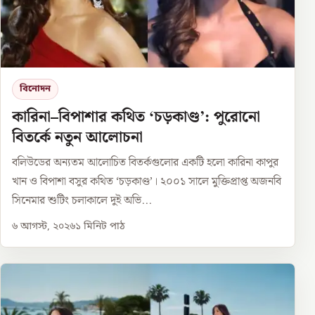
বিনোদন
কারিনা–বিপাশার কথিত ‘চড়কাণ্ড’: পুরোনো
বিতর্কে নতুন আলোচনা
বলিউডের অন্যতম আলোচিত বিতর্কগুলোর একটি হলো কারিনা কাপুর
খান ও বিপাশা বসুর কথিত ‘চড়কাণ্ড’। ২০০১ সালে মুক্তিপ্রাপ্ত অজনবি
সিনেমার শুটিং চলাকালে দুই অভি...
৬ আগস্ট, ২০২৬
১
মিনিট পাঠ