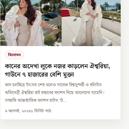
বিনোদন
কানের অদেখা লুকে নজর কাড়লেন ঐশ্বরিয়া,
গাউনে ৭ হাজারের বেশি মুক্তা
কান চলচ্চিত্র উৎসব শেষ হলেও সাবেক বিশ্বসুন্দরী ও বলিউড
অভিনেত্রী ঐশ্বরিয়া রাই বচ্চনের ফ্যাশন নিয়ে আলোচনা থামেনি।
সম্প্রতি আন্তর্জাতিক ফ্যাশন হাউস ‘ট...
৬ আগস্ট, ২০২৬
১
মিনিট পাঠ