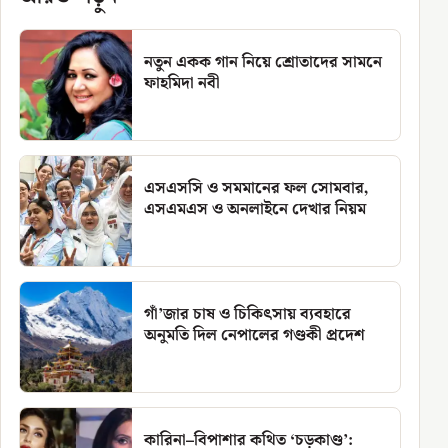
নতুন একক গান নিয়ে শ্রোতাদের সামনে
ফাহমিদা নবী
এসএসসি ও সমমানের ফল সোমবার,
এসএমএস ও অনলাইনে দেখার নিয়ম
গাঁ’জার চাষ ও চিকিৎসায় ব্যবহারে
অনুমতি দিল নেপালের গণ্ডকী প্রদেশ
কারিনা–বিপাশার কথিত ‘চড়কাণ্ড’: