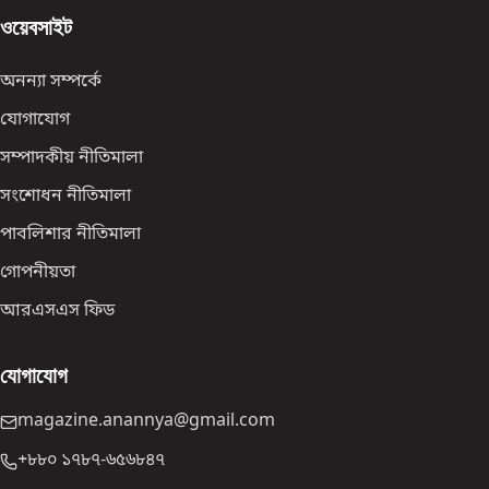
ওয়েবসাইট
অনন্যা সম্পর্কে
যোগাযোগ
সম্পাদকীয় নীতিমালা
সংশোধন নীতিমালা
পাবলিশার নীতিমালা
গোপনীয়তা
আরএসএস ফিড
যোগাযোগ
magazine.anannya@gmail.com
+৮৮০ ১৭৮৭-৬৫৬৮৪৭