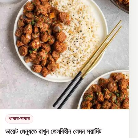
খাবার-দাবার
ডায়েট মেন্যুতে রাখুন তেলবিহীন লেমন সয়ামিট