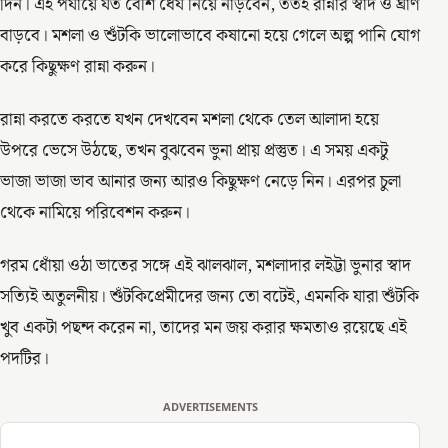
দিন। এই পর্যায়ে যত বেশি ধৈর্য নিয়ে নাড়বেন, ততই রান্নার স্বাদ ও ঘ্রাণ
বাড়বে। মশলা ও শুঁটকি ভালোভাবে কষানো হয়ে গেলে অল্প পানি যোগ
করে কিছুক্ষণ রান্না করুন।
রান্না করতে করতে যখন দেখবেন মশলা থেকে তেল আলাদা হয়ে
উপরে ভেসে উঠছে, তখন বুঝবেন ভুনা প্রায় প্রস্তুত। এ সময় একটু
ভাজা ভাজা ভাব আনার জন্য আরও কিছুক্ষণ নেড়ে নিন। এরপর চুলা
থেকে নামিয়ে পরিবেশন করুন।
গরম ধোঁয়া ওঠা ভাতের সঙ্গে এই ঝালঝাল, মশলাদার লইট্টা ভুনার স্বাদ
সত্যিই অতুলনীয়। শুঁটকিপ্রেমীদের জন্য তো বটেই, এমনকি যারা শুঁটকি
খুব একটা পছন্দ করেন না, তাদের মন জয় করার ক্ষমতাও রয়েছে এই
পদটির।
ADVERTISEMENTS