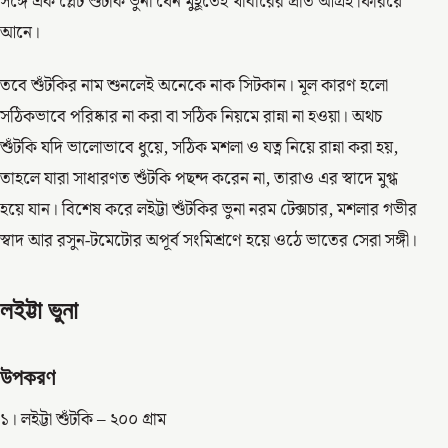
সঙ্গে এক প্লেট শুঁটকি ভুনা যেন মুহূর্তেই খাবারের প্রতি আগ্রহ ফিরিয়ে
আনে।
তবে শুঁটকির নাম শুনলেই অনেকে নাক সিটকান। মূল কারণ হলো
সঠিকভাবে পরিষ্কার না করা বা সঠিক নিয়মে রান্না না হওয়া। অথচ
শুঁটকি যদি ভালোভাবে ধুয়ে, সঠিক মশলা ও যত্ন নিয়ে রান্না করা হয়,
তাহলে যারা সাধারণত শুঁটকি পছন্দ করেন না, তারাও এর স্বাদে মুগ্ধ
হয়ে যান। বিশেষ করে লইট্টা শুঁটকির ভুনা নরম টেক্সচার, মশলার গভীর
স্বাদ আর রসুন-টমেটোর অপূর্ব সংমিশ্রণে হয়ে ওঠে ভাতের সেরা সঙ্গী।
লইট্টা ভুনা
উপকরণ
১। লইট্টা শুঁটকি – ২০০ গ্রাম