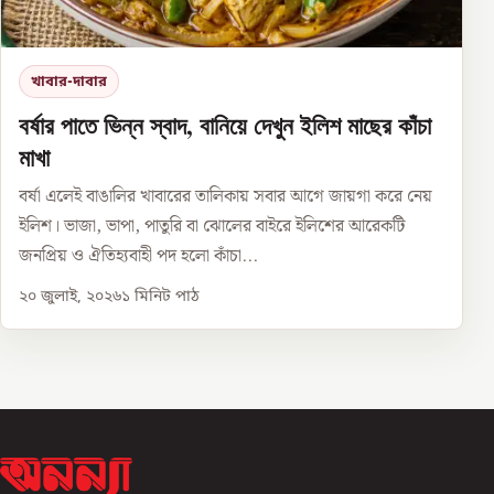
খাবার-দাবার
বর্ষার পাতে ভিন্ন স্বাদ, বানিয়ে দেখুন ইলিশ মাছের কাঁচা
মাখা
বর্ষা এলেই বাঙালির খাবারের তালিকায় সবার আগে জায়গা করে নেয়
ইলিশ। ভাজা, ভাপা, পাতুরি বা ঝোলের বাইরে ইলিশের আরেকটি
জনপ্রিয় ও ঐতিহ্যবাহী পদ হলো কাঁচা...
২০ জুলাই, ২০২৬
১
মিনিট পাঠ