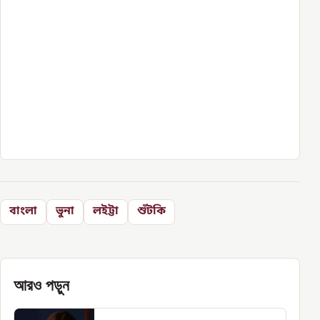
বাংলা
ভুনা
লইট্টা
শুঁটকি
আরও পড়ুন