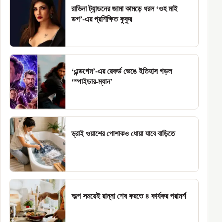
রাভিনা ট্যান্ডনের জামা কামড়ে ধরল ‘ওহ মাই
ডগ’-এর প্রশিক্ষিত কুকুর
‘এন্ডগেম’-এর রেকর্ড ভেঙে ইতিহাস গড়ল
‘স্পাইডার-ম্যান’
ড্রাই ওয়াশের পোশাকও ধোয়া যাবে বাড়িতে
অল্প সময়েই রান্না শেষ করতে ৪ কার্যকর পরামর্শ