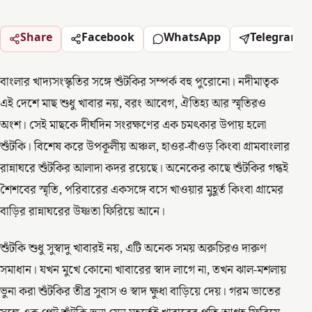
Share
Facebook
WhatsApp
Telegram
বাংলার খাদ্যসংস্কৃতির সঙ্গে শুঁটকির সম্পর্ক বহু পুরোনো। নদীমাতৃক
এই দেশে মাছ শুধু খাবার নয়, বরং আবেগ, ঐতিহ্য আর স্মৃতিরও
অংশ। সেই মাছকে দীর্ঘদিন সংরক্ষণের এক চমৎকার উপায় হলো
শুঁটকি। বিশেষ করে উপকূলীয় অঞ্চল, হাওর-বাঁওড় কিংবা গ্রামবাংলার
রান্নাঘরে শুঁটকির আলাদা কদর রয়েছে। অনেকের কাছে শুঁটকির গন্ধই
শৈশবের স্মৃতি, পরিবারের একসঙ্গে বসে খাওয়ার মুহূর্ত কিংবা গ্রামের
বাড়ির রান্নাঘরের উষ্ণতা ফিরিয়ে আনে।
শুঁটকি শুধু সুস্বাদু খাবারই নয়, এটি অনেক সময় অরুচিরও দারুণ
সমাধান। যখন মুখে কোনো খাবারের স্বাদ লাগে না, তখন ঝাল-মশলায়
ভুনা করা শুঁটকির তীব্র সুবাস ও স্বাদ ক্ষুধা বাড়িয়ে দেয়। গরম ভাতের