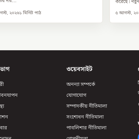
ভের দরি...
করেছে। নতুন 
স্ট, ২০২৬
১
মিনিট পাঠ
৫ আগস্ট, ২
িভাগ
ওয়েবসাইট
রী
অনন্যা সম্পর্কে
ীবনযাপন
যোগাযোগ
্থ্য
সম্পাদকীয় নীতিমালা
যাশন
সংশোধন নীতিমালা
বার
পাবলিশার নীতিমালা
িনোদন
গোপনীয়তা