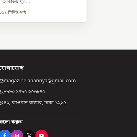
অ্যাকাউন্ট খুল...
০২৬
১
মিনিট পাঠ
যোগাযোগ
magazine.anannya@gmail.com
+৮৮০ ১৭৮৭-৬৫৬৮৪৭
৪০, কাওরান বাজার, ঢাকা-১২১৫
ফলো করুন