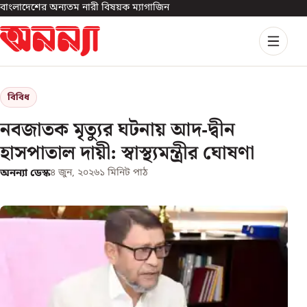
বাংলাদেশের অন্যতম নারী বিষয়ক ম্যাগাজিন
বিবিধ
নবজাতক মৃত্যুর ঘটনায় আদ-দ্বীন
হাসপাতাল দায়ী: স্বাস্থ্যমন্ত্রীর ঘোষণা
অনন্যা ডেস্ক
৪ জুন, ২০২৬
১
মিনিট পাঠ