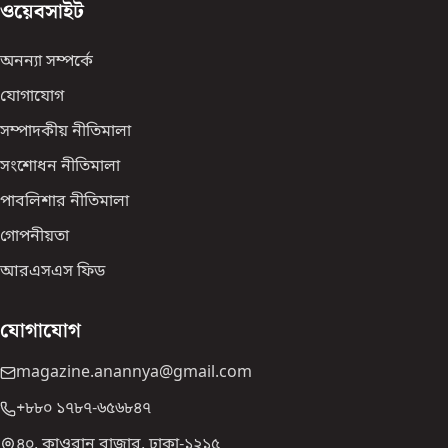
ওয়েবসাইট
অনন্যা সম্পর্কে
যোগাযোগ
সম্পাদকীয় নীতিমালা
সংশোধন নীতিমালা
পাবলিশার নীতিমালা
গোপনীয়তা
আরএসএস ফিড
যোগাযোগ
magazine.anannya@gmail.com
+৮৮০ ১৭৮৭-৬৫৬৮৪৭
৪০, কাওরান বাজার, ঢাকা-১২১৫