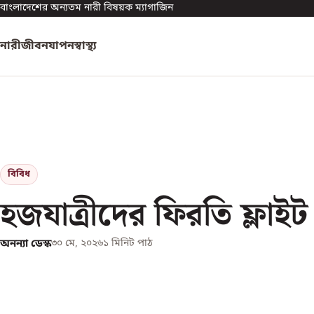
বাংলাদেশের অন্যতম নারী বিষয়ক ম্যাগাজিন
নারী
জীবনযাপন
স্বাস্থ্য
বিবিধ
হজযাত্রীদের ফিরতি ফ্লাইট
অনন্যা ডেস্ক
৩০ মে, ২০২৬
১
মিনিট পাঠ