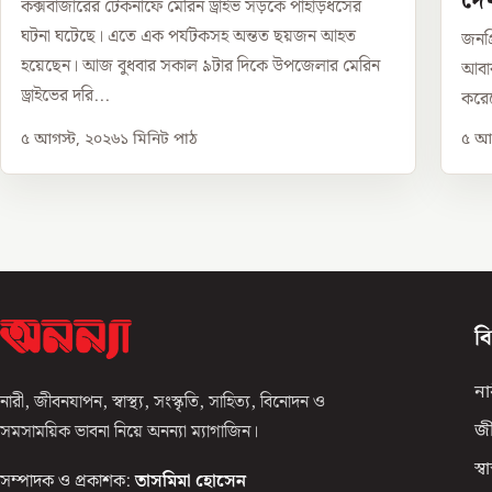
দে
কক্সবাজারের টেকনাফে মেরিন ড্রাইভ সড়কে পাহাড়ধসের
ঘটনা ঘটেছে। এতে এক পর্যটকসহ অন্তত ছয়জন আহত
জনপ্র
হয়েছেন। আজ বুধবার সকাল ৯টার দিকে উপজেলার মেরিন
আবারও
ড্রাইভের দরি...
করেছ
৫ আগস্ট, ২০২৬
১
মিনিট পাঠ
৫ আগ
ব
না
নারী, জীবনযাপন, স্বাস্থ্য, সংস্কৃতি, সাহিত্য, বিনোদন ও
সমসাময়িক ভাবনা নিয়ে অনন্যা ম্যাগাজিন।
জ
স্বাস
সম্পাদক ও প্রকাশক:
তাসমিমা হোসেন