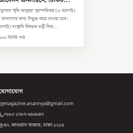
 আবেদন অনলাইনে, টিকিট
যুত্থান স্মৃতি জাদুঘর’ বৃহস্পতিবার (৬ আগস্ট)
 জনগণের জন্য উন্মুক্ত করে দেওয়া হবে।
্ট) সংস্কৃতি বিষয়ক মন্ত্রী নিতা...
০২৬
১
মিনিট পাঠ
যোগাযোগ
magazine.anannya@gmail.com
+৮৮০ ১৭৮৭-৬৫৬৮৪৭
৪০, কাওরান বাজার, ঢাকা-১২১৫