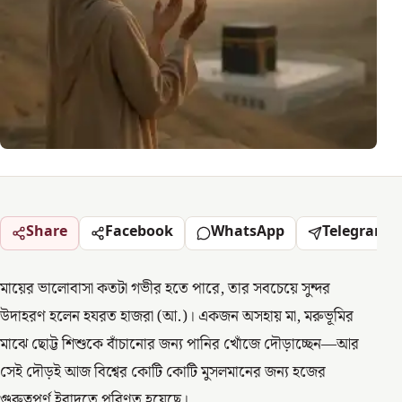
Share
Facebook
WhatsApp
Telegram
মায়ের ভালোবাসা কতটা গভীর হতে পারে, তার সবচেয়ে সুন্দর
উদাহরণ হলেন হযরত হাজরা (আ.)। একজন অসহায় মা, মরুভূমির
মাঝে ছোট্ট শিশুকে বাঁচানোর জন্য পানির খোঁজে দৌড়াচ্ছেন—আর
সেই দৌড়ই আজ বিশ্বের কোটি কোটি মুসলমানের জন্য হজের
গুরুত্বপূর্ণ ইবাদতে পরিণত হয়েছে।