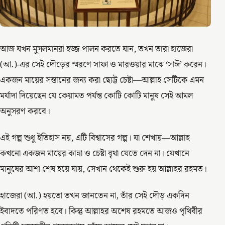
আজ যখন মুসলমানরা হজ্জ পালন করতে যান, তখন তারা হাজেরা
(আ.)-এর সেই দৌড়ের স্মরণে সাফা ও মারওয়ার মাঝে ‘সাঈ’ করেন।
একজন মায়ের সন্তানের জন্য করা ছোট্ট চেষ্টা—আল্লাহ সেটিকে এমন
মর্যাদা দিয়েছেন যে কেয়ামত পর্যন্ত কোটি কোটি মানুষ সেই আমল
অনুসরণ করবে।
এই গল্প শুধু ইতিহাস নয়, এটি বিশ্বাসের গল্প। যা শেখায়—আল্লাহ
কখনো একজন মায়ের কান্না ও চেষ্টা বৃথা যেতে দেন না। যেখানে
মানুষের আশা শেষ হয়ে যায়, সেখান থেকেই শুরু হয় আল্লাহর রহমত।
হাজেরা (আ.) হয়তো তখন জানতেন না, তাঁর সেই দৌড় একদিন
ইবাদতে পরিণত হবে। কিন্তু আল্লাহর অশেষ রহমতে আজও পৃথিবীর