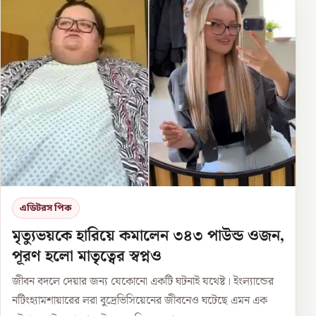
এডিটরস পিক
মৃত্যুভয়কে হারিয়ে কমালেন ৩৪৩ পাউন্ড ওজন,
পূরণ হলো মাতৃত্বের স্বপ্নও
জীবন বদলে দেয়ার জন্য যেকোনো একটি ঘটনাই যথেষ্ট। ইংল্যান্ডের
নটিংহ্যামশায়ারের লরা বুদ্রেভিসিয়েনের জীবনেও ঘটেছে এমন এক