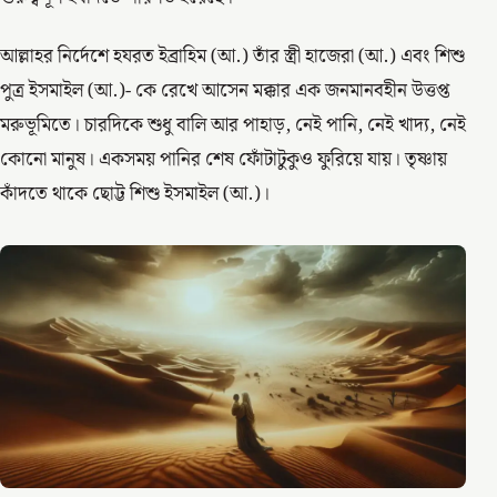
আল্লাহর নির্দেশে হযরত ইব্রাহিম (আ.) তাঁর স্ত্রী হাজেরা (আ.) এবং শিশু
পুত্র ইসমাইল (আ.)- কে রেখে আসেন মক্কার এক জনমানবহীন উত্তপ্ত
মরুভূমিতে। চারদিকে শুধু বালি আর পাহাড়, নেই পানি, নেই খাদ্য, নেই
কোনো মানুষ। একসময় পানির শেষ ফোঁটাটুকুও ফুরিয়ে যায়। তৃষ্ণায়
কাঁদতে থাকে ছোট্ট শিশু ইসমাইল (আ.)।