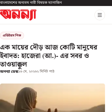
বাংলাদেশের অন্যতম নারী বিষয়ক ম্যাগাজিন
এডিটরস পিক
এক মায়ের দৌড় আজ কোটি মানুষের
ইবাদত: হাজেরা (আ.)- এর সবর ও
তাওয়াক্কুল
অনন্যা ডেস্ক
২৬ মে, ২০২৬
২
মিনিট পাঠ