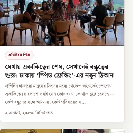
এডিটরস পিক
যেথায় একাকিত্বের শেষ, সেখানেই বন্ধুত্বের
শুরু: ঢাকায় ‘স্পিড ফ্রেন্ডিং’-এর নতুন ঠিকানা
প্রতিদিন হাজারো মানুষের ভিড়ের মধ্যে থেকেও অনেকেই ভোগেন
একাকিত্বে। চারপাশে সবাই যেন কোথাও না কোথাও ছুটে চলেছে—
কেউ বন্ধুদের সঙ্গে আড্ডায়, কেউ পরিবারের স...
২ আগস্ট, ২০২৬
১
মিনিট পাঠ