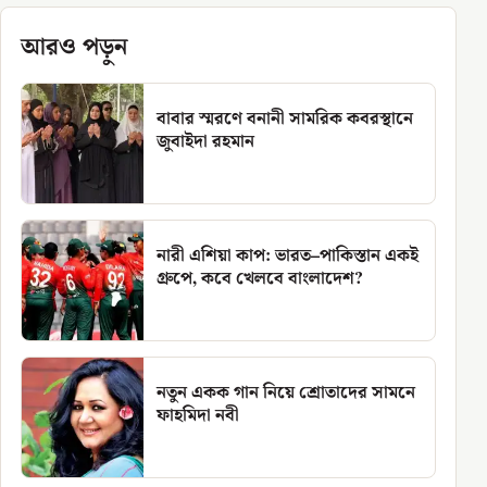
আরও পড়ুন
বাবার স্মরণে বনানী সামরিক কবরস্থানে
জুবাইদা রহমান
নারী এশিয়া কাপ: ভারত–পাকিস্তান একই
গ্রুপে, কবে খেলবে বাংলাদেশ?
নতুন একক গান নিয়ে শ্রোতাদের সামনে
ফাহমিদা নবী