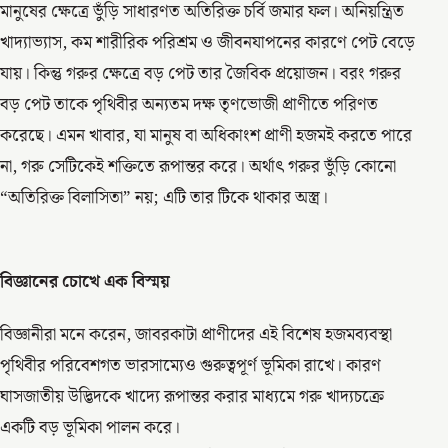
মানুষের ক্ষেত্রে ভুঁড়ি সাধারণত অতিরিক্ত চর্বি জমার ফল। অনিয়ন্ত্রিত
খাদ্যাভ্যাস, কম শারীরিক পরিশ্রম ও জীবনযাপনের কারণে পেট বেড়ে
যায়। কিন্তু গরুর ক্ষেত্রে বড় পেট তার জৈবিক প্রয়োজন। বরং গরুর
বড় পেট তাকে পৃথিবীর অন্যতম দক্ষ তৃণভোজী প্রাণীতে পরিণত
করেছে। এমন খাবার, যা মানুষ বা অধিকাংশ প্রাণী হজমই করতে পারে
না, গরু সেটিকেই শক্তিতে রূপান্তর করে। অর্থাৎ গরুর ভুঁড়ি কোনো
“অতিরিক্ত বিলাসিতা” নয়; এটি তার টিকে থাকার অস্ত্র।
বিজ্ঞানের চোখে এক বিস্ময়
বিজ্ঞানীরা মনে করেন, জাবরকাটা প্রাণীদের এই বিশেষ হজমব্যবস্থা
পৃথিবীর পরিবেশগত ভারসাম্যেও গুরুত্বপূর্ণ ভূমিকা রাখে। কারণ
ঘাসজাতীয় উদ্ভিদকে খাদ্যে রূপান্তর করার মাধ্যমে গরু খাদ্যচক্রে
একটি বড় ভূমিকা পালন করে।