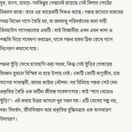
দুধ, মাংস, চামড়া- সবকিছুর পেছনেই রয়েছে সেই বিশাল পেটের
নিরলস কাজ। তবে এর আরেকটি দিকও আছে। গরুর রুমেনে হজমের
সময় মিথেন গ্যাস তৈরি হয়, যা জলবায়ু পরিবর্তনের জন্য দায়ী
গ্রিনহাউস গ্যাসগুলোর একটি। তাই বিজ্ঞানীরা এখন এমন খাদ্য ও
পদ্ধতি নিয়ে গবেষণা করছেন, যাতে গরুর হজম ঠিক রেখে গ্যাস
নিঃসরণ কমানো যায়।
গরুর ভুঁড়ি দেখে হাসাহাসি করা সহজ, কিন্তু সেই ভুঁড়ির ভেতরের
বিজ্ঞান বুঝলে বিস্মিত না হয়ে উপায় নেই। কোটি কোটি অণুজীব, চার
ভাগের পাকস্থলী, জাবর কাটার কৌশল- সব মিলিয়ে গরুর পেট যেন
প্রকৃতির তৈরি এক জটিল জীবন্ত গবেষণাগার। তাই “ঘাস খেয়েও
ভুঁড়ি!”- এই কথার উত্তর আসলে খুব সরল নয়। এটি মেদের গল্প নয়,
বরং বিবর্তন, জীববিজ্ঞান আর প্রকৃতির বুদ্ধিমত্তার এক অসাধারণ
উদাহরণ।