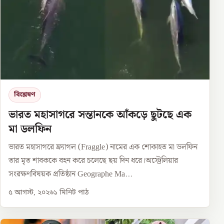
বিশ্লেষণ
ভারত মহাসাগরে সন্তানকে আঁকড়ে ছুটছে এক
মা ডলফিন
ভারত মহাসাগরে ফ্র্যাগল (Fraggle) নামের এক শোকাহত মা ডলফিন
তার মৃত শাবককে বহন করে চলেছে ছয় দিন ধরে।অস্ট্রেলিয়ার
সংরক্ষণবিষয়ক প্রতিষ্ঠান Geographe Ma...
৫ আগস্ট, ২০২৬
১
মিনিট পাঠ