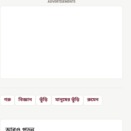
ADVERTISEMENTS
গরু
বিজ্ঞান
ভুঁড়ি
মানুষের ভুঁড়ি
রুমেন
আরও পড়ুন