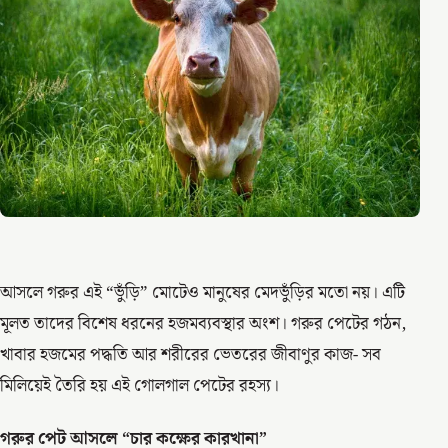
আসলে গরুর এই “ভুঁড়ি” মোটেও মানুষের মেদভুঁড়ির মতো নয়। এটি
মূলত তাদের বিশেষ ধরনের হজমব্যবস্থার অংশ। গরুর পেটের গঠন,
খাবার হজমের পদ্ধতি আর শরীরের ভেতরের জীবাণুর কাজ- সব
মিলিয়েই তৈরি হয় এই গোলগাল পেটের রহস্য।
গরুর পেট আসলে “চার কক্ষের কারখানা”