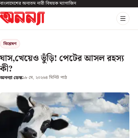
বাংলাদেশের অন্যতম নারী বিষয়ক ম্যাগাজিন
বিশ্লেষণ
ঘাস,খেয়েও ভুঁড়ি! পেটের আসল রহস্য
কী?
অনন্যা ডেস্ক
১৮ মে, ২০২৬
৪
মিনিট পাঠ