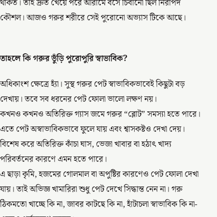
থাকত। তাই দ্রুত খেয়ে পরে আরামে বসে চিবানো ছিল নিরাপদ
কৌশল। আজও গরুর শরীরে সেই পুরোনো অভ্যাস টিকে আছে।
তাহলে কি গরুর ভুঁড়ি পুরোপুরি স্বাভাবিক?
অধিকাংশ ক্ষেত্রে হ্যাঁ। সুস্থ গরুর পেট স্বাভাবিকভাবেই কিছুটা বড়
দেখায়। তবে সব ধরনের পেট ফোলা ভালো লক্ষণ নয়।
কখনও কখনও অতিরিক্ত গ্যাস জমে গরুর “ব্লোট” সমস্যা হতে পারে।
এতে পেট অস্বাভাবিকভাবে ফুলে যায় এবং শ্বাসকষ্টও দেখা দেয়।
বিশেষ করে অতিরিক্ত কাঁচা ঘাস, ভেজা খাবার বা হঠাৎ খাদ্য
পরিবর্তনের কারণে এমন হতে পারে।
এ ছাড়া কৃমি, হজমের গোলমাল বা অপুষ্টির কারণেও পেট ফোলা দেখা
যায়। তাই অভিজ্ঞ খামারিরা শুধু পেট দেখে সিদ্ধান্ত নেন না। গরু
ঠিকমতো খাচ্ছে কি না, জাবর কাটছে কি না, হাঁটাচলা স্বাভাবিক কি না-