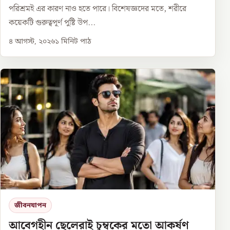
পরিশ্রমই এর কারণ নাও হতে পারে। বিশেষজ্ঞদের মতে, শরীরে
কয়েকটি গুরুত্বপূর্ণ পুষ্টি উপ...
৪ আগস্ট, ২০২৬
১
মিনিট পাঠ
জীবনযাপন
আবেগহীন ছেলেরাই চুম্বকের মতো আকর্ষণ