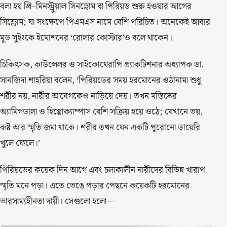
বলা হয় প্রি–মিনস্ট্রুয়াল সিনড্রোম বা পিরিয়ড শুরু হওয়ার আগের
সিন্ড্রোম; যা সংক্ষেপে পিএমএস নামে বেশি পরিচিত। অনেকেই আবার
মুড সুইংকে ইমোশনের ‘রোলার কোস্টার’ও বলে থাকেন।
চিকিৎসক, কাউন্সেলর ও সাইকোথেরাপি প্র‍্যাকটিশনার অধ্যাপক ডা.
সানজিদা শাহরিয়া বলেন, ‘পিরিয়ডের সময় হরমোনের ওঠানামা শুধু
শরীর নয়, নারীর আবেগকেও নাড়িয়ে দেয়। তখন মস্তিষ্কের
অ্যামিগডালা ও হিপ্পোক্যাম্পাস বেশি সক্রিয় হয়ে ওঠে; যেখানে ভয়,
কষ্ট আর স্মৃতি জমা থাকে। শরীর তখন যেন একটি পুরোনো ডায়েরি
খুলে ফেলে।’
পিরিয়ডের কয়েক দিন আগে এবং চলাকালীন নারীদের বিভিন্ন খারাপ
স্মৃতি মনে পড়া। এতে ভেঙে পড়ার পেছনে কয়েকটি হরমোনের
ভারসাম্যহীনতা দায়ী। সেগুলো হলো—