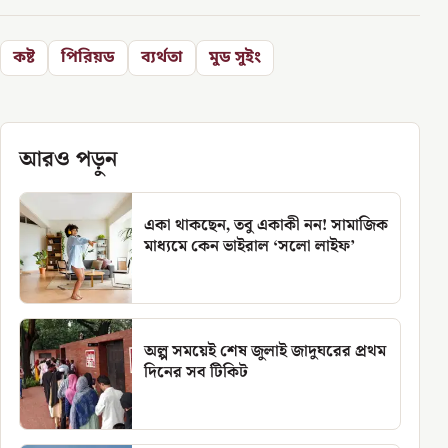
কষ্ট
পিরিয়ড
ব্যর্থতা
মুড সুইং
আরও পড়ুন
একা থাকছেন, তবু একাকী নন! সামাজিক
মাধ্যমে কেন ভাইরাল ‘সলো লাইফ’
অল্প সময়েই শেষ জুলাই জাদুঘরের প্রথম
দিনের সব টিকিট