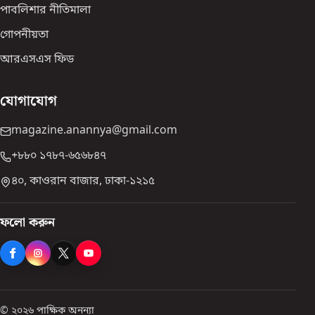
পাবলিশার নীতিমালা
গোপনীয়তা
আরএসএস ফিড
যোগাযোগ
magazine.anannya@gmail.com
+৮৮০ ১৭৮৭-৬৫৬৮৪৭
৪০, কাওরান বাজার, ঢাকা-১২১৫
ফলো করুন
© ২০২৬ পাক্ষিক অনন্যা