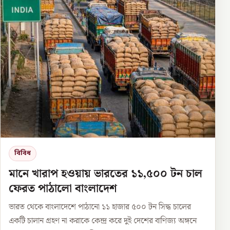
বিবিধ
মানে খারাপ হওয়ায় ভারতের ১১,৫০০ টন চাল
ফেরত পাঠালো বাংলাদেশ
ভারত থেকে বাংলাদেশে পাঠানো ১১ হাজার ৫০০ টন সিদ্ধ চালের
একটি চালান গ্রহণ না করাকে কেন্দ্র করে দুই দেশের বাণিজ্য অঙ্গনে