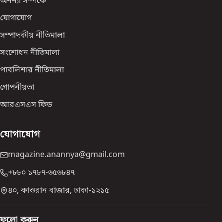
অনন্যা সম্পর্কে
যোগাযোগ
সম্পাদকীয় নীতিমালা
সংশোধন নীতিমালা
পাবলিশার নীতিমালা
গোপনীয়তা
আরএসএস ফিড
যোগাযোগ
magazine.anannya@gmail.com
+৮৮০ ১৭৮৭-৬৫৬৮৪৭
৪০, কাওরান বাজার, ঢাকা-১২১৫
ফলো করুন