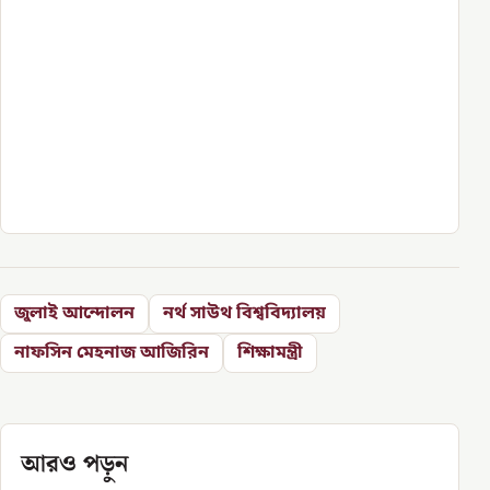
জুলাই আন্দোলন
নর্থ সাউথ বিশ্ববিদ্যালয়
নাফসিন মেহনাজ আজিরিন
শিক্ষামন্ত্রী
আরও পড়ুন