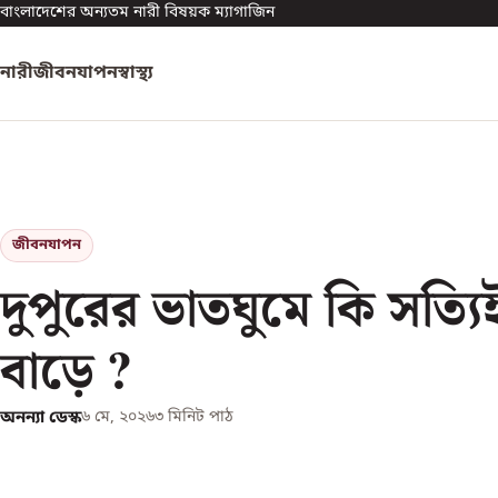
বাংলাদেশের অন্যতম নারী বিষয়ক ম্যাগাজিন
নারী
জীবনযাপন
স্বাস্থ্য
জীবনযাপন
দুপুরের ভাতঘুমে কি সত্
বাড়ে ?
অনন্যা ডেস্ক
৬ মে, ২০২৬
৩
মিনিট পাঠ