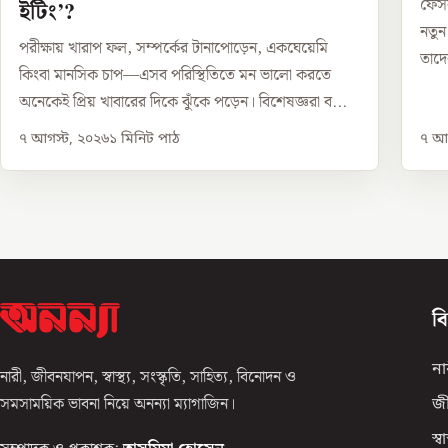
ফেসব
ইটিং’?
নতুন
পরীক্ষায় খারাপ ফল, সম্পর্কের টানাপোড়েন, একঘেয়েমি
তাদে
কিংবা মানসিক চাপ—এসব পরিস্থিতিতে মন ভালো করতে
অনেকেই প্রিয় খাবারের দিকে ঝুঁকে পড়েন। বিশেষজ্ঞরা ব...
৭ আগস্ট, ২০২৬
১
মিনিট পাঠ
৭ আগ
ব
না
নারী, জীবনযাপন, স্বাস্থ্য, সংস্কৃতি, সাহিত্য, বিনোদন ও
সমসাময়িক ভাবনা নিয়ে অনন্যা ম্যাগাজিন।
জ
স্বাস