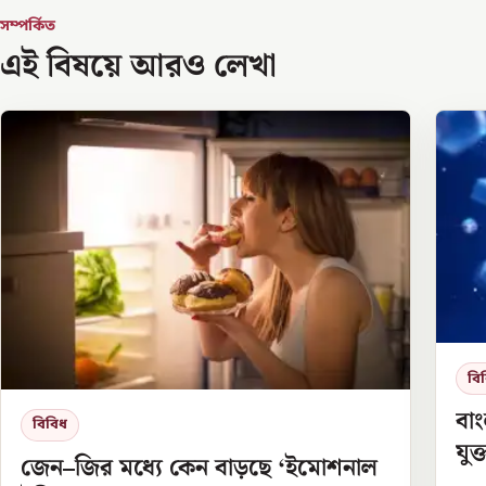
সম্পর্কিত
এই বিষয়ে আরও লেখা
বি
বাং
বিবিধ
যুক
জেন–জির মধ্যে কেন বাড়ছে ‘ইমোশনাল