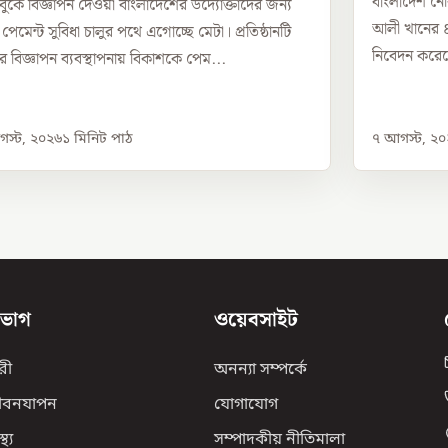
বাংলাদেশ নৌব
ুকে বিজ্ঞাপন দেওয়া বাংলাদেশের উদ্যোক্তাদের জন্য
আলী খানের ৪২
 পেমেন্ট সুবিধা চালুর পথে এগোচ্ছে মেটা। প্রতিষ্ঠানটি
নিবেদন করেছেন
র বিজ্ঞাপন ব্যবস্থাপনায় বিকাশকে পেম...
স্ট, ২০২৬
১
মিনিট পাঠ
৭ আগস্ট, ২
িভাগ
ওয়েবসাইট
রী
অনন্যা সম্পর্কে
ীবনযাপন
যোগাযোগ
্থ্য
সম্পাদকীয় নীতিমালা