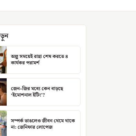
ড়ুন
অল্প সময়েই রান্না শেষ করতে ৪
কার্যকর পরামর্শ
জেন–জির মধ্যে কেন বাড়ছে
‘ইমোশনাল ইটিং’?
সম্পর্ক ভাঙলেও জীবন থেমে থাকে
না: জেনিফার লোপেজ