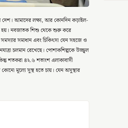
ভৌম দেশ। আমাদের লক্ষ্য, আর কোনদিন কড়াইল-
া হয়। নবজাতক শিশু থেকে শুরু করে
টিল সমস্যার সমাধান এবং চিকিৎসা যেন সহজে ও
াত্রা চলমান রেখেছে। পোশাকশিল্পকে উজ্জ্বল
 কিন্তু শতকরা ৪২.৬ শতাংশ এলাকাবাসী
যে কোনো মূল্যে সুস্থ হতে চায়। যেন অসুস্থার