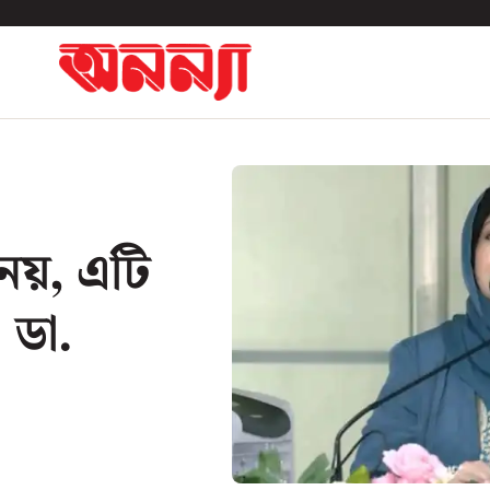
া নয়, এটি
 ডা.