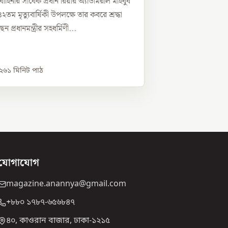
াহিনীর সাবেক প্রধান রিয়ার অ্যাডমিরাল মাহবুব
তম মৃত্যুবার্ষিকী উপলক্ষে তার কবরে শ্রদ্ধা
 প্রধানমন্ত্রীর সহধর্মিণী...
০২৬
১
মিনিট পাঠ
যোগাযোগ
magazine.anannya@gmail.com
+৮৮০ ১৭৮৭-৬৫৬৮৪৭
৪০, কাওরান বাজার, ঢাকা-১২১৫